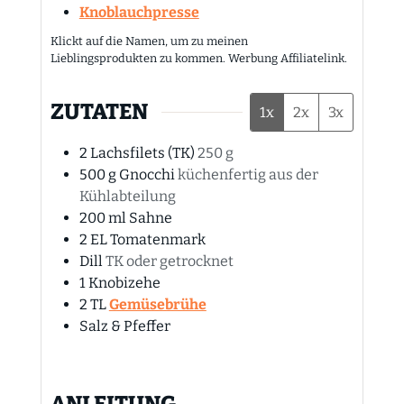
Knoblauchpresse
Klickt auf die Namen, um zu meinen
Lieblingsprodukten zu kommen. Werbung Affiliatelink.
ZUTATEN
1x
2x
3x
2
Lachsfilets (TK)
250 g
500
g
Gnocchi
küchenfertig aus der
Kühlabteilung
200
ml
Sahne
2
EL
Tomatenmark
Dill
TK oder getrocknet
1
Knobizehe
2
TL
Gemüsebrühe
Salz & Pfeffer
ANLEITUNG