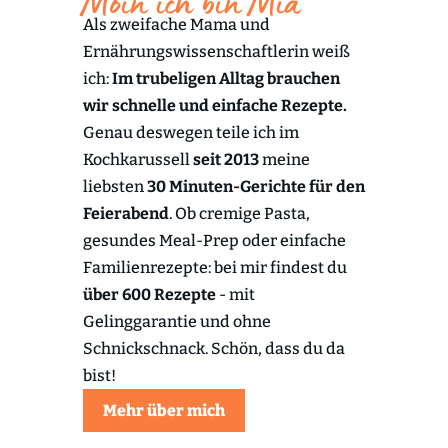
Moin ich bin Mia
Als zweifache Mama und
Ernährungswissenschaftlerin weiß
ich:
Im trubeligen Alltag brauchen
wir schnelle und einfache Rezepte.
Genau deswegen teile ich im
Kochkarussell
seit 2013
meine
liebsten
30 Minuten-Gerichte für den
Feierabend
. Ob cremige Pasta,
gesundes Meal-Prep oder einfache
Familienrezepte: bei mir findest du
über 600 Rezepte
- mit
Gelinggarantie und ohne
Schnickschnack. Schön, dass du da
bist!
Mehr über mich