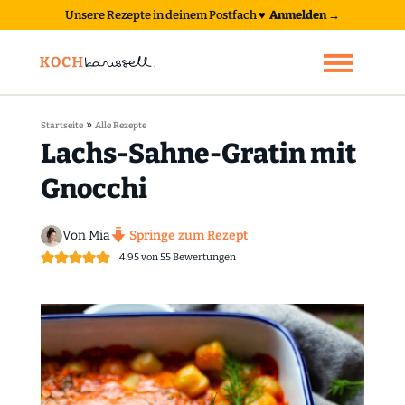
Unsere Rezepte in deinem Postfach
♥
Anmelden →
»
Startseite
Alle Rezepte
Lachs-Sahne-Gratin mit
Gnocchi
Von Mia
Springe zum Rezept
4.95
von
55
Bewertungen