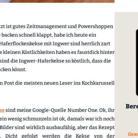
Jetzt ist gutes Zeitmanagement und Powershoppen
backen schnell klappt, habe ich heute ein
 Haferflockenkekse mit Ingwer sind herrlich zart
 kleinen Köstlichkeiten haben es faustdick hinter
sind die Ingwer-Haferkekse so köstlich, dass die
ucken könnt.
en Post die meisten neuen Leser ins Kochkarussell
Bere
se
sind meine Google-Quelle Number One. Ok, ihr
t, ein wenig schmunzeln ist ok, damals war ich noch
 Bilder sind wirklich ausbaufähig, aber das Rezept
Gesu
’s. Dicht gefolgt werden die Kekse von der