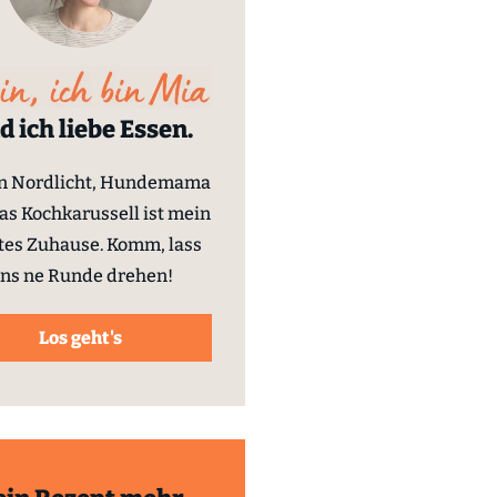
d ich liebe Essen.
in Nordlicht, Hundemama
as Kochkarussell ist mein
tes Zuhause. Komm, lass
ns ne Runde drehen!
Los geht's