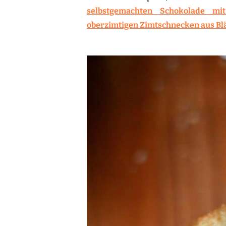
selbstgemachten Schokolade mi
oberzimtigen Zimtschnecken aus Blä