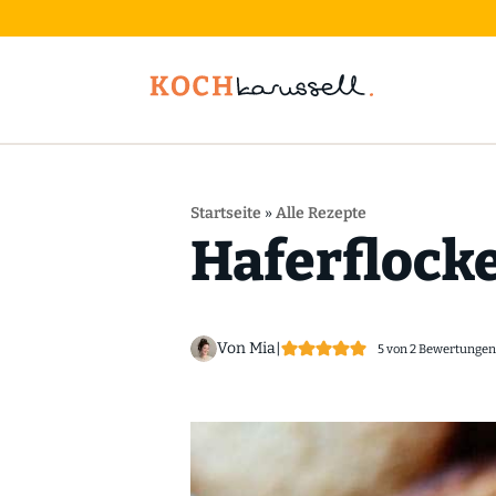
Startseite
»
Alle Rezepte
Haferflock
Von Mia
|
5
von
2
Bewertungen