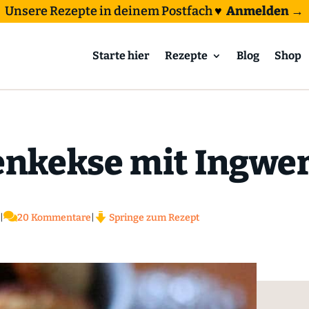
Unsere Rezepte in deinem Postfach
♥
Anmelden →
Starte hier
Rezepte
Blog
Shop
enkekse mit Ingwe

|
20 Kommentare
|
Springe zum Rezept