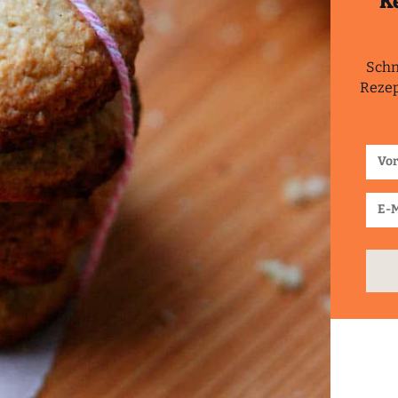
K
Schn
Rezep