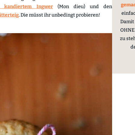
gema
t kandiertem Ingwer
(Mon dieu) und den
einfa
tterteig
. Die müsst ihr unbedingt probieren!
Damit 
OHNE 
zu ste
d