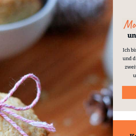
un
Ich b
und d
zwei
u