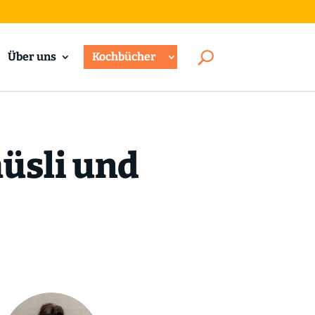
Über uns
Kochbücher
üsli und