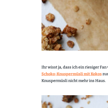
Ihr wisst ja, dass ich ein riesiger F
Schoko-Knuspermüsli mit Kokos
zum
Knuspermüsli nicht mehr ins Haus.