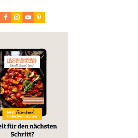
it für den nächsten
Schritt?