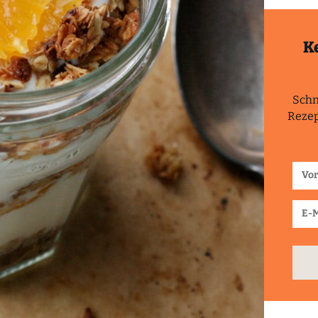
K
Schn
Rezep