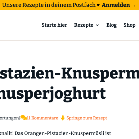
Unsere Rezepte in deinem Postfach
♥
Anmelden →
Starte hier
Rezepte
Blog
Shop
stazien-Knusperm
nusperjoghurt

ertungen
|
11 Kommentare
|
Springe zum Rezept
knallt! Das Orangen-Pistazien-Knuspermüsli ist