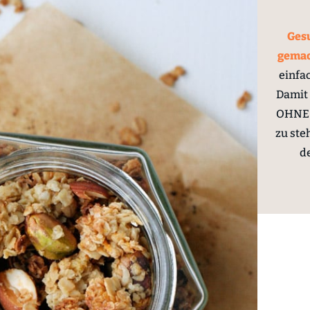
Gesu
gema
einfa
Damit 
OHNE 
zu ste
d