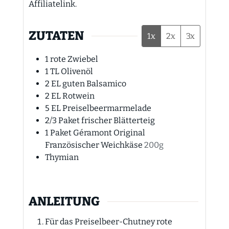
Affiliatelink.
ZUTATEN
1x
2x
3x
1
rote Zwiebel
1
TL
Olivenöl
2
EL
guten Balsamico
2
EL
Rotwein
5
EL
Preiselbeermarmelade
2/3
Paket frischer Blätterteig
1
Paket Géramont Original
Französischer Weichkäse
200g
Thymian
ANLEITUNG
Für das Preiselbeer-Chutney rote