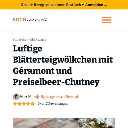
Unsere Rezepte in deinem Postfach
♥
Anmelden →
»
Startseite
Alle Rezepte
Luftige
Blätterteigwölkchen mit
Géramont und
Preiselbeer-Chutney
Von Mia
Springe zum Rezept
5
von
2
Bewertungen