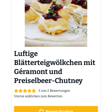
Luftige
Blätterteigwölkchen mit
Géramont und
Preiselbeer-Chutney
5
von
2
Bewertungen
Sterne anklicken zum Bewerten.
Rezept drucken