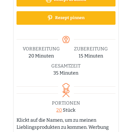
Rezept pinnen
VORBEREITUNG
ZUBEREITUNG
Minuten
Minuten
20
Minuten
15
Minuten
GESAMTZEIT
Minuten
35
Minuten
PORTIONEN
20
Stück
Klickt auf die Namen, um zu meinen
Lieblingsprodukten zu kommen. Werbung