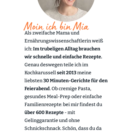
Moin ich bin Mia
Als zweifache Mama und
Ernährungswissenschaftlerin weiß
ich:
Im trubeligen Alltag brauchen
wir schnelle und einfache Rezepte.
Genau deswegen teile ich im
Kochkarussell
seit 2013
meine
liebsten
30 Minuten-Gerichte für den
Feierabend
. Ob cremige Pasta,
gesundes Meal-Prep oder einfache
Familienrezepte: bei mir findest du
über 600 Rezepte
- mit
Gelinggarantie und ohne
Schnickschnack. Schön, dass du da