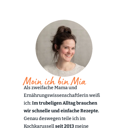
Moin ich bin Mia
Als zweifache Mama und
Ernährungswissenschaftlerin weiß
ich:
Im trubeligen Alltag brauchen
wir schnelle und einfache Rezepte.
Genau deswegen teile ich im
Kochkarussell
seit 2013
meine