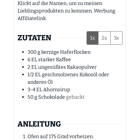
Klickt auf die Namen, um zu meinen
Lieblingsprodukten zu kommen. Werbung
Affiliatelink.
ZUTATEN
1x
2x
3x
300
g
kernige Haferflocken
6
EL
starker Kaffee
2
EL
ungesüßtes Kakaopulver
1/2
EL
geschmolzenes Kokosöl oder
anderes Öl
3-4
EL
Ahornsirup
50
g
Schokolade
gehackt
ANLEITUNG
Ofen auf 175 Grad vorheizen.