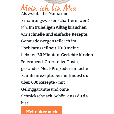
Moin ich bin Mia
Als zweifache Mama und
Ernährungswissenschaftlerin weiß
ich:
Im trubeligen Alltag brauchen
wir schnelle und einfache Rezepte.
Genau deswegen teile ich im
Kochkarussell
seit 2013
meine
liebsten
30 Minuten-Gerichte für den
Feierabend
. Ob cremige Pasta,
gesundes Meal-Prep oder einfache
Familienrezepte: bei mir findest du
über 600 Rezepte
- mit
Gelinggarantie und ohne
Schnickschnack. Schön, dass du da
bist!
Mehr über mich