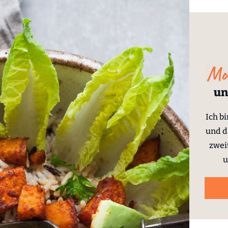
un
Ich b
und d
zwei
u