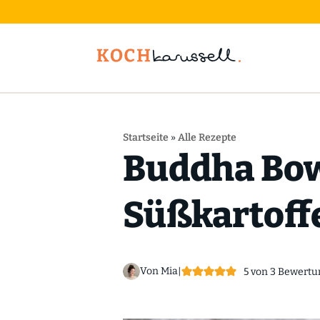
Startseite
»
Alle Rezepte
Buddha Bow
Süßkartoff
Von Mia
|
5
von
3
Bewertu