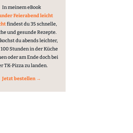
In meinem eBook
nder Feierabend leicht
cht
findest du 35 schnelle,
che und gesunde Rezepte.
kochst du abends leichter,
100 Stunden in der Küche
hen oder am Ende doch bei
er TK-Pizza zu landen.
Jetzt bestellen →