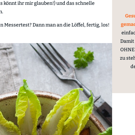
 könnt ihr mir glauben!) und das schnelle
n.
Gesu
gema
n Messertest? Dann man an die Löffel, fertig, los!
einfa
Damit 
OHNE 
zu ste
d