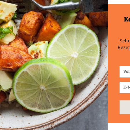
K
Schn
Rezep