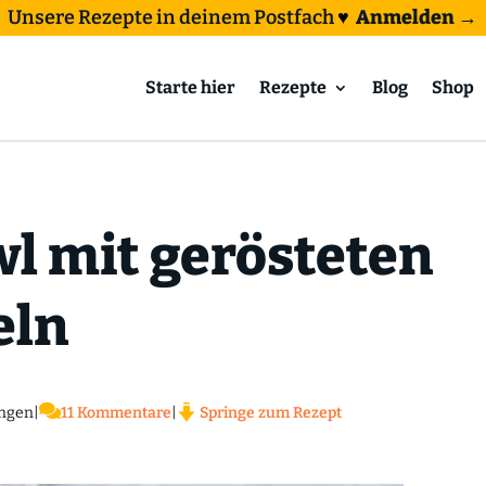
Unsere Rezepte in deinem Postfach
♥
Anmelden →
Starte hier
Rezepte
Blog
Shop
l mit gerösteten
eln

ngen
|
11 Kommentare
|
Springe zum Rezept