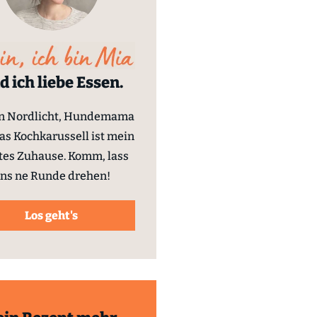
d ich liebe Essen.
in Nordlicht, Hundemama
as Kochkarussell ist mein
tes Zuhause. Komm, lass
ns ne Runde drehen!
Los geht's