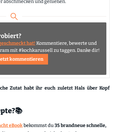
fer abschmecken und genießen.
robiert?
 geschmeckt hat!
Kommentiere, bewerte und
agram mit #kochkarussell zu taggen. Danke dir!
Jetzt kommentieren
elche Zutat habt ihr euch zuletzt Hals über Kopf
epte?📚
acht eBook
bekommst du
35 brandneue schnelle,