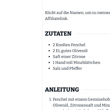
Klickt auf die Namen, um zu meinen Lieblingsprodukten zu kommen. Werbung
Affiliatelink.
ZUTATEN
2
Knollen Fenchel
2
EL
gutes Olivenöl
Saft einer Zitrone
1
Hand voll Minzblättchen
Salz und Pfeffer
ANLEITUNG
Fenchel mit einem Gemüsehobel 
Olivenöl, Zitronensaft und Mi