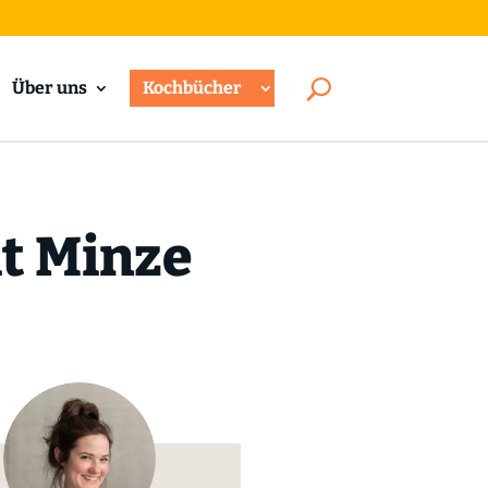
Über uns
Kochbücher
it Minze