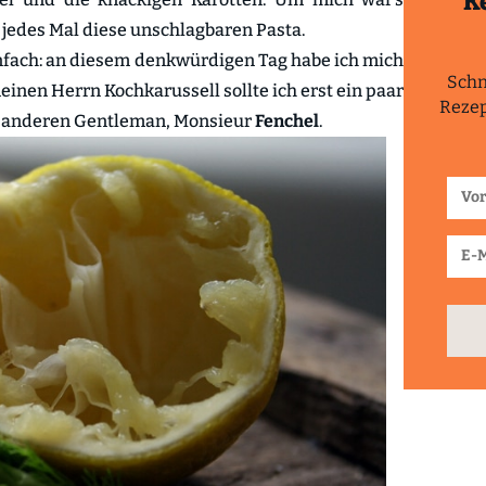
K
 jedes Mal diese unschlagbaren Pasta.
infach: an diesem denkwürdigen Tag habe ich mich
Schn
einen Herrn Kochkarussell sollte ich erst ein paar
Rezep
en anderen Gentleman, Monsieur
Fenchel
.