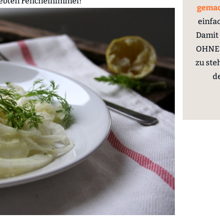
siebten Fenchelhimmel!
gema
einfa
Damit 
OHNE 
zu ste
d