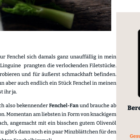
r Fenchel sich damals ganz unauffällig in mein
 Linguine prangten die verlockenden Filetstücke.
probieren und für äußerst schmackhaft befinden.
nn aber auch endlich ein Stück Fenchel in meinen
 ihr ja.
ich also bekennender
Fenchel-Fan
und brauche ab
Bere
von. Momentan am liebsten in Form von knackigem
fach, angemacht mit ein bisschen gutem Olivenöl
u gibt’s dann noch ein paar Minzblättchen für den
Gesu