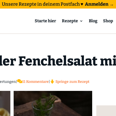
Unsere Rezepte in deinem Postfach
♥
Anmelden →
Starte hier
Rezepte
Blog
Shop
er Fenchelsalat m

ertungen
|
11 Kommentare
|
Springe zum Rezept