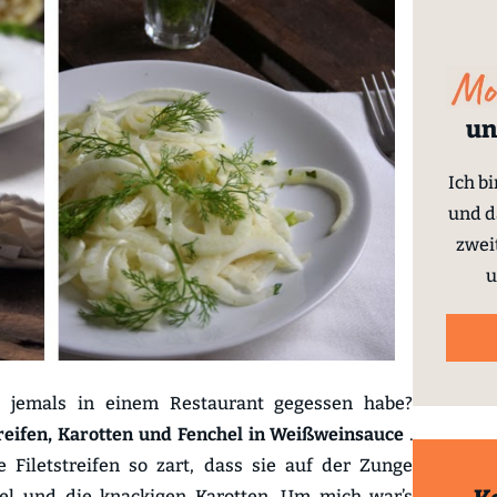
un
Ich b
und d
zwei
u
ch jemals in einem Restaurant gegessen habe?
reifen,
Karotten und Fenchel
in
Weißweinsauce
.
e Filetstreifen so zart, dass sie auf der Zunge
el und die knackigen Karotten. Um mich war’s