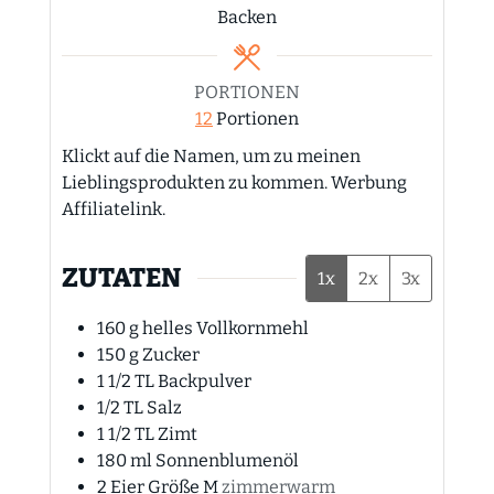
Backen
PORTIONEN
12
Portionen
Klickt auf die Namen, um zu meinen
Lieblingsprodukten zu kommen. Werbung
Affiliatelink.
ZUTATEN
1x
2x
3x
160
g
helles Vollkornmehl
150
g
Zucker
1 1/2
TL Backpulver
1/2
TL Salz
1 1/2
TL Zimt
180
ml
Sonnenblumenöl
2
Eier Größe M
zimmerwarm