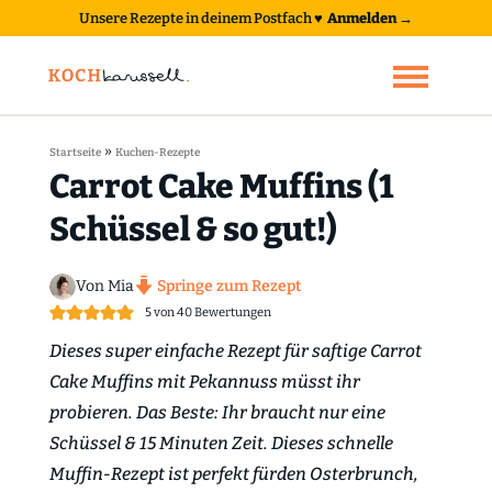
Unsere Rezepte in deinem Postfach
♥
Anmelden →
»
Startseite
Kuchen-Rezepte
Carrot Cake Muffins (1
Schüssel & so gut!)
Von Mia
Springe zum Rezept
5
von
40
Bewertungen
Dieses super einfache Rezept für saftige Carrot
Cake Muffins mit Pekannuss müsst ihr
probieren. Das Beste: Ihr braucht nur eine
Schüssel & 15 Minuten Zeit. Dieses schnelle
Muffin-Rezept ist perfekt fürden Osterbrunch,