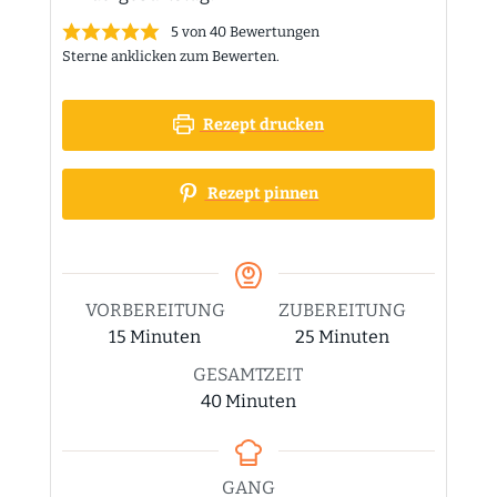
5
von
40
Bewertungen
Sterne anklicken zum Bewerten.
Rezept drucken
Rezept pinnen
VORBEREITUNG
ZUBEREITUNG
Minuten
Minuten
15
Minuten
25
Minuten
GESAMTZEIT
Minuten
40
Minuten
GANG