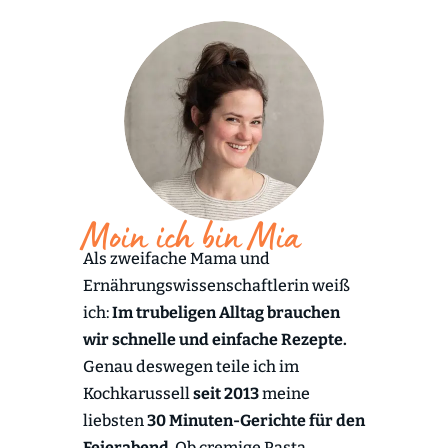
Moin ich bin Mia
Als zweifache Mama und
Ernährungswissenschaftlerin weiß
ich:
Im trubeligen Alltag brauchen
wir schnelle und einfache Rezepte.
Genau deswegen teile ich im
Kochkarussell
seit 2013
meine
liebsten
30 Minuten-Gerichte für den
Feierabend
. Ob cremige Pasta,