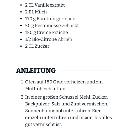
2
TL Vanilleextrakt
2
EL Milch
170
g
Karotten
gerieben
50
g
Pecannüsse
gehackt
150
g
Creme Fraiche
1/2
Bio-Zitrone
Abrieb
2
TL Zucker
ANLEITUNG
Ofen auf 180 Grad vorheizen und ein
Muffinblech fetten.
In einer großen Schüssel Mehl, Zucker,
Backpulver, Salz und Zimt vermischen.
Sonnenblumenöl unterrühren. Eier
einzeln unterrühren und mixen, bis alles
gut vermischt ist.