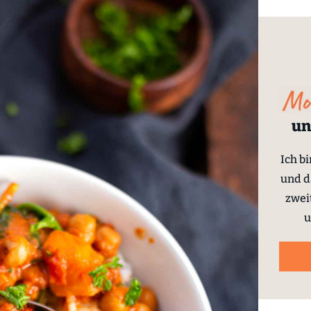
un
Ich b
und d
zwei
u