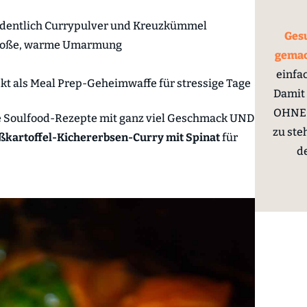
rdentlich Currypulver und Kreuzkümmel
Gesu
 große, warme Umarmung
gema
einfa
kt als Meal Prep-Geheimwaffe für stressige Tage
Damit 
OHNE 
e Soulfood-Rezepte mit ganz viel Geschmack UND
zu ste
ßkartoffel-Kichererbsen-Curry mit Spinat
für
d