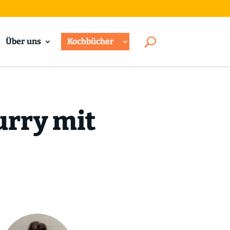
Über uns
Kochbücher
urry mit