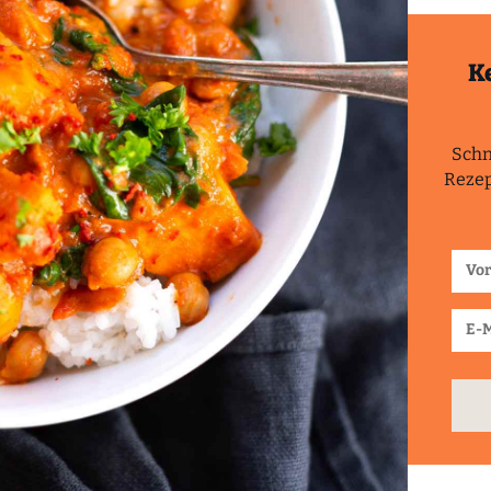
K
Schn
Rezep