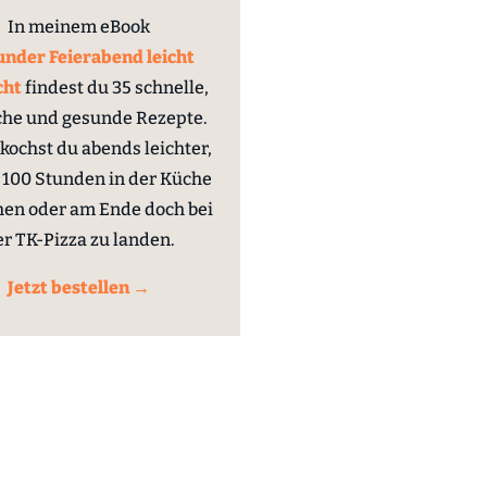
In meinem eBook
nder Feierabend leicht
cht
findest du 35 schnelle,
che und gesunde Rezepte.
kochst du abends leichter,
100 Stunden in der Küche
hen oder am Ende doch bei
er TK-Pizza zu landen.
Jetzt bestellen →