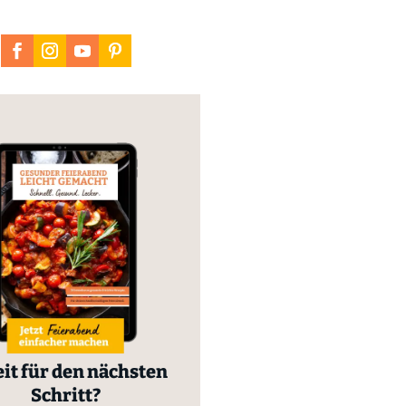
it für den nächsten
Schritt?