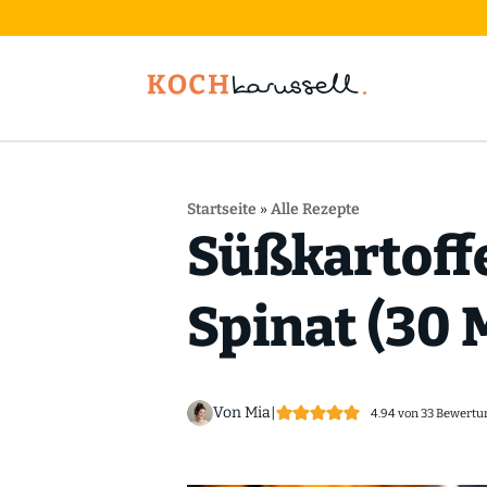
Startseite
»
Alle Rezepte
Süßkartoff
Spinat (30 
Von Mia
|
4.94
von
33
Bewertu