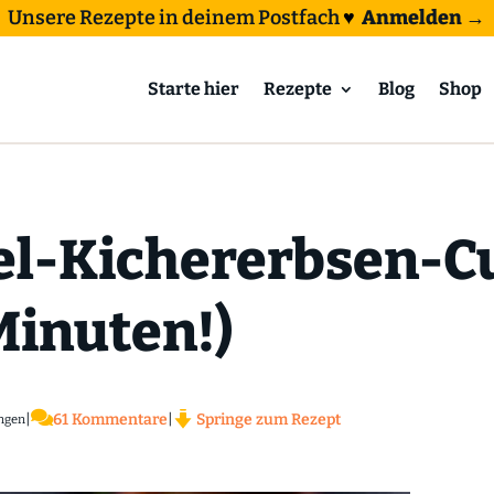
Unsere Rezepte in deinem Postfach
♥
Anmelden →
Starte hier
Rezepte
Blog
Shop
el-Kichererbsen-C
Minuten!)

|
61 Kommentare
|
Springe zum Rezept
ngen