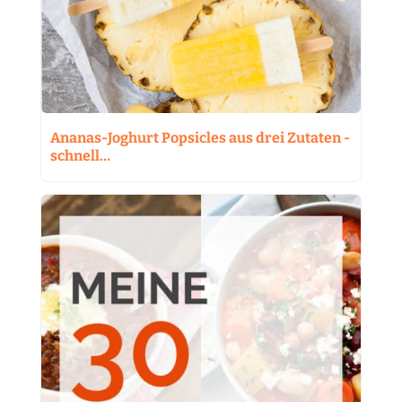
Ananas-Joghurt Popsicles aus drei Zutaten -
schnell…