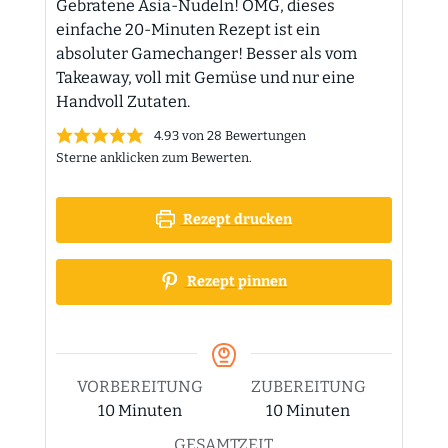
Gebratene Asia-Nudeln! OMG, dieses
einfache 20-Minuten Rezept ist ein
absoluter Gamechanger! Besser als vom
Takeaway, voll mit Gemüse und nur eine
Handvoll Zutaten.
4.93
von
28
Bewertungen
Sterne anklicken zum Bewerten.
Rezept drucken
Rezept pinnen
VORBEREITUNG
ZUBEREITUNG
Minuten
Minuten
10
Minuten
10
Minuten
GESAMTZEIT