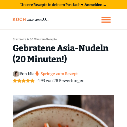
Unsere Rezepte in deinem Postfach
♥
Anmelden →
»
Startseite
30 Minuten-Rezepte
Gebratene Asia-Nudeln
(20 Minuten!)
Von Mia
Springe zum Rezept
4.93
von
28
Bewertungen