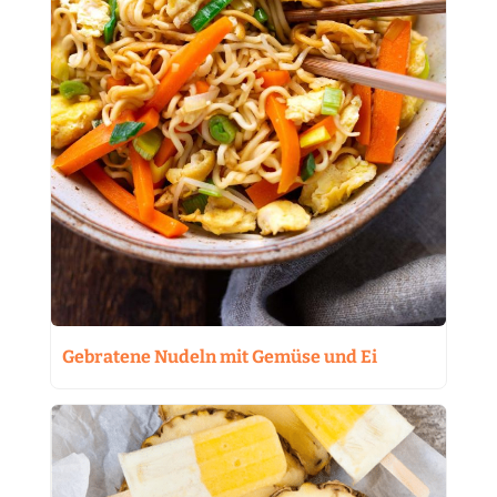
Gebratene Nudeln mit Gemüse und Ei