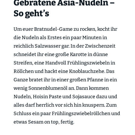
Gebratene Asia-Nudeln –
So geht’s
Um euer Bratnudel-Game zu rocken, kocht ihr
die Nudeln als Erstes ein paar Minuten in
reichlich Salzwasser gar. In der Zwischenzeit
schneidet ihr eine große Karotte in dünne
Streifen, eine Handvoll Frühlingszwiebeln in
Röllchen und hackt eine Knoblauchzehe. Das
Ganze bratet ihr in einer großen Pfanne in ein
wenig Sonnenblumenöl an. Dann kommen
Nudeln, Hoisin Paste und Sojasauce dazu und
alles darf herrlich vor sich hin knuspern. Zum
Schluss ein paar Frühlingszwiebelröllchen und
etwas Sesam on top, fertig.