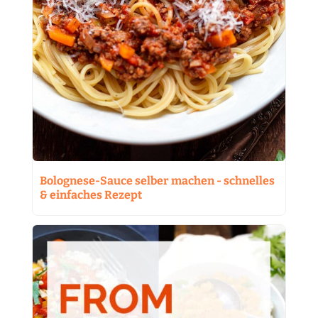
Bolognese-Sauce selber machen - schnelles
& einfaches Rezept