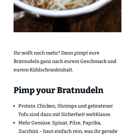
Ihr wollt noch mehr? Dann pimpt eure
Bratnudeln ganz nach eurem Geschmack und
eurem Kühlschrankinhalt.
Pimp your Bratnudeln
Protein. Chicken, Shrimps und gebratener
Tofu sind dazu mit Sicherheit weltklasse.
Mehr Gemüse. Spinat, Pilze, Paprika,
Zucchini – haut einfach rein, was ihr gerade