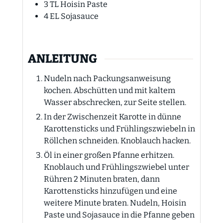
3
TL
Hoisin Paste
4
EL
Sojasauce
ANLEITUNG
Nudeln nach Packungsanweisung
kochen. Abschütten und mit kaltem
Wasser abschrecken, zur Seite stellen.
In der Zwischenzeit Karotte in dünne
Karottensticks und Frühlingszwiebeln in
Röllchen schneiden. Knoblauch hacken.
Öl in einer großen Pfanne erhitzen.
Knoblauch und Frühlingszwiebel unter
Rühren 2 Minuten braten, dann
Karottensticks hinzufügen und eine
weitere Minute braten. Nudeln, Hoisin
Paste und Sojasauce in die Pfanne geben