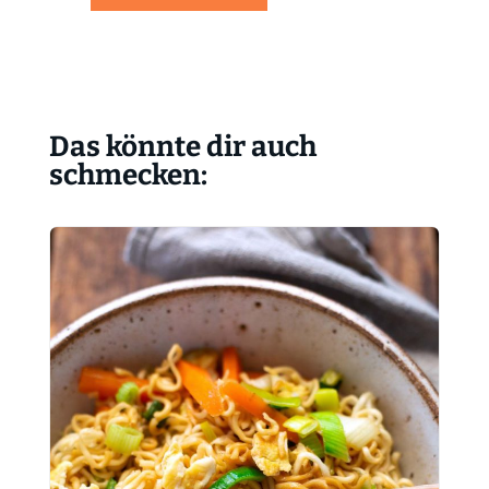
Das könnte dir auch
schmecken: