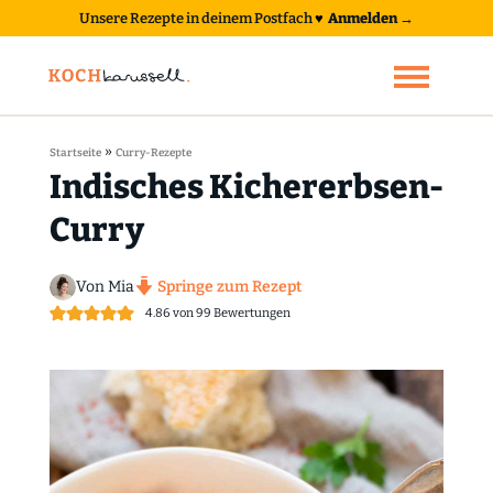
Unsere Rezepte in deinem Postfach
♥
Anmelden →
»
Startseite
Curry-Rezepte
Indisches Kichererbsen-
Curry
Von Mia
Springe zum Rezept
4.86
von
99
Bewertungen