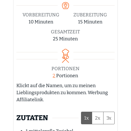
VORBEREITUNG
ZUBEREITUNG
Minuten
Minuten
10
Minuten
15
Minuten
GESAMTZEIT
Minuten
25
Minuten
PORTIONEN
2
Portionen
Klickt auf die Namen, um zu meinen
Lieblingsprodukten zu kommen. Werbung
Affiliatelink.
ZUTATEN
1x
2x
3x