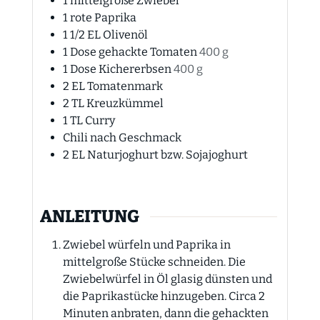
1
mittelgroße Zwiebel
1
rote Paprika
1 1/2
EL
Olivenöl
1
Dose
gehackte Tomaten
400 g
1
Dose
Kichererbsen
400 g
2
EL
Tomatenmark
2
TL
Kreuzkümmel
1
TL
Curry
Chili nach Geschmack
2
EL
Naturjoghurt bzw. Sojajoghurt
ANLEITUNG
Zwiebel würfeln und Paprika in
mittelgroße Stücke schneiden. Die
Zwiebelwürfel in Öl glasig dünsten und
die Paprikastücke hinzugeben. Circa 2
Minuten anbraten, dann die gehackten