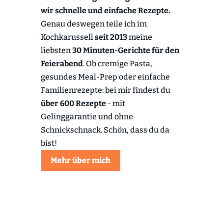
wir schnelle und einfache Rezepte.
Genau deswegen teile ich im
Kochkarussell
seit 2013
meine
liebsten
30 Minuten-Gerichte für den
Feierabend
. Ob cremige Pasta,
gesundes Meal-Prep oder einfache
Familienrezepte: bei mir findest du
über 600 Rezepte
- mit
Gelinggarantie und ohne
Schnickschnack. Schön, dass du da
bist!
Mehr über mich