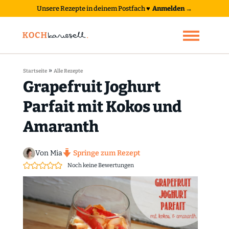
Unsere Rezepte in deinem Postfach
♥
Anmelden →
»
Startseite
Alle Rezepte
Grapefruit Joghurt
Parfait mit Kokos und
Amaranth
Von Mia
Springe zum Rezept
Noch keine Bewertungen