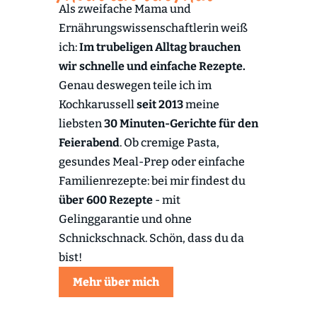
Als zweifache Mama und
Ernährungswissenschaftlerin weiß
ich:
Im trubeligen Alltag brauchen
wir schnelle und einfache Rezepte.
Genau deswegen teile ich im
Kochkarussell
seit 2013
meine
liebsten
30 Minuten-Gerichte für den
Feierabend
. Ob cremige Pasta,
gesundes Meal-Prep oder einfache
Familienrezepte: bei mir findest du
über 600 Rezepte
- mit
Gelinggarantie und ohne
Schnickschnack. Schön, dass du da
bist!
Mehr über mich