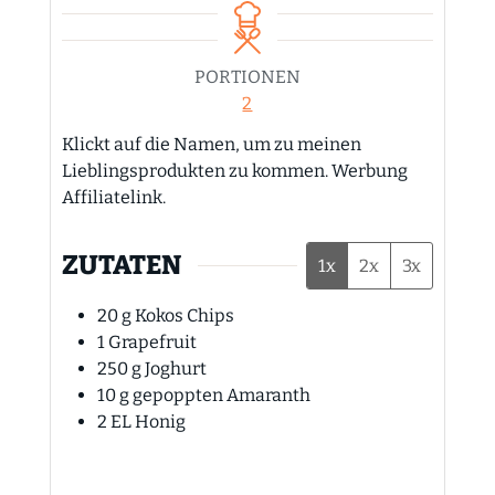
PORTIONEN
2
Klickt auf die Namen, um zu meinen
Lieblingsprodukten zu kommen. Werbung
Affiliatelink.
ZUTATEN
1x
2x
3x
20
g
Kokos Chips
1
Grapefruit
250
g
Joghurt
10
g
gepoppten Amaranth
2
EL
Honig