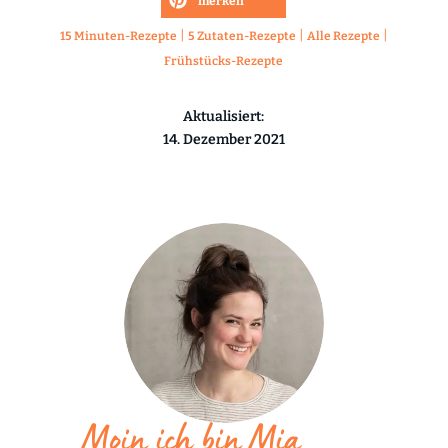
merken
|
|
|
15 Minuten-Rezepte
5 Zutaten-Rezepte
Alle Rezepte
Frühstücks-Rezepte
Aktualisiert:
14. Dezember 2021
Moin ich bin Mia