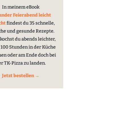
In meinem eBook
nder Feierabend leicht
cht
findest du 35 schnelle,
che und gesunde Rezepte.
kochst du abends leichter,
100 Stunden in der Küche
hen oder am Ende doch bei
er TK-Pizza zu landen.
Jetzt bestellen →