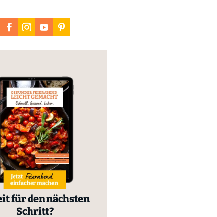
it für den nächsten
Schritt?