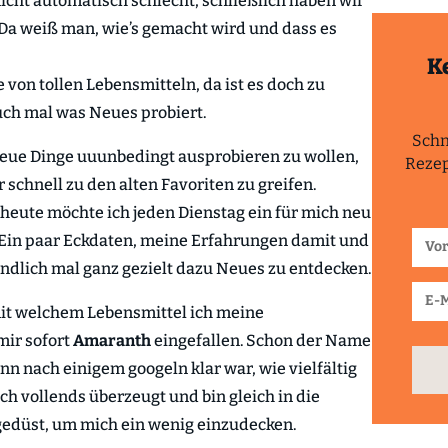
nicht automatisch schlecht, schließlich haben wir
Da weiß man, wie’s gemacht wird und dass es
K
 von tollen Lebensmitteln, da ist es doch zu
uch mal was Neues probiert.
Schn
 neue Dinge uuunbedingt ausprobieren zu wollen,
Rezep
schnell zu den alten Favoriten zu greifen.
b heute möchte ich jeden Dienstag ein für mich neu
 Ein paar Eckdaten, meine Erfahrungen damit und
endlich mal ganz gezielt dazu Neues zu entdecken.
mit welchem Lebensmittel ich meine
mir sofort
Amaranth
eingefallen. Schon der Name
dann nach einigem googeln klar war, wie vielfältig
h vollends überzeugt und bin gleich in die
gedüst, um mich ein wenig einzudecken.