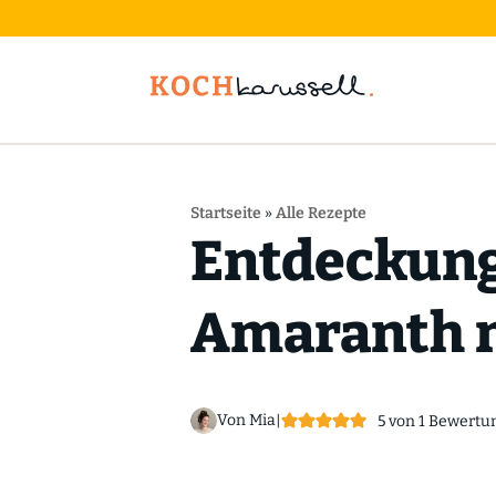
Startseite
»
Alle Rezepte
Entdeckung
Amaranth m
Von Mia
|
5
von 1 Bewertu