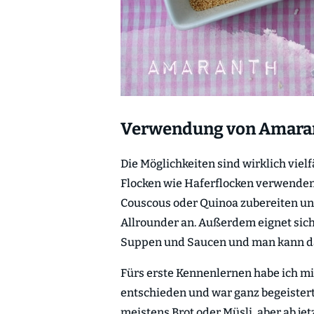
Verwendung von Amaran
Die Möglichkeiten sind wirklich vie
Flocken wie Haferflocken verwenden
Couscous oder Quinoa zubereiten und
Allrounder an. Außerdem eignet sic
Suppen und Saucen und man kann d
Fürs erste Kennenlernen habe ich mi
entschieden und war ganz begeistert
meistens Brot oder Müsli, aber ab jetz