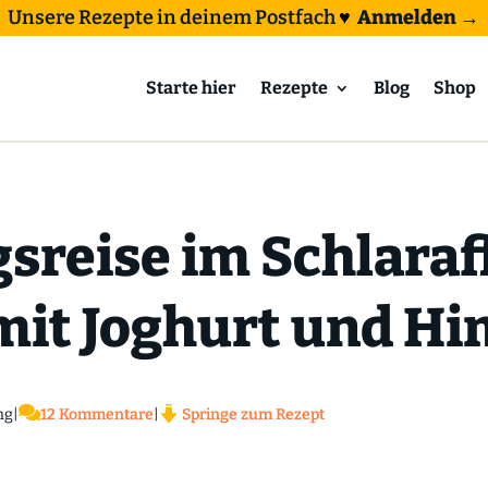
Unsere Rezepte in deinem Postfach
♥
Anmelden →
Starte hier
Rezepte
Blog
Shop
sreise im Schlaraf
it Joghurt und H

ng
|
12 Kommentare
|
Springe zum Rezept