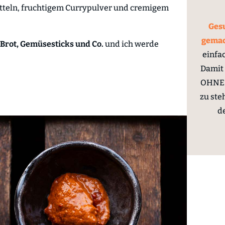
tteln, fruchtigem Currypulver und cremigem
Gesu
gema
 Brot, Gemüsesticks und Co.
und ich werde
einfa
Damit 
OHNE 
zu ste
d