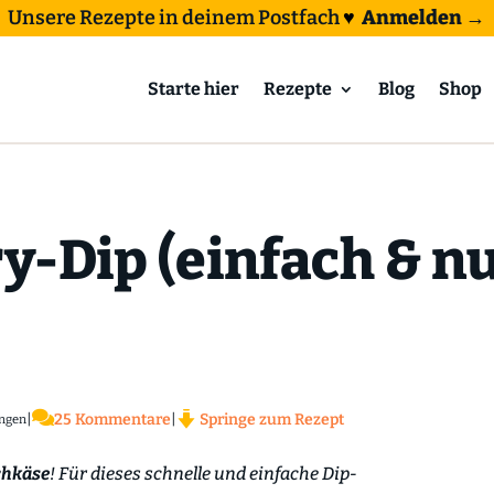
Unsere Rezepte in deinem Postfach
♥
Anmelden →
Starte hier
Rezepte
Blog
Shop
y-Dip (einfach & nu

|
25 Kommentare
|
Springe zum Rezept
ngen
chkäse
! Für dieses schnelle und einfache Dip-