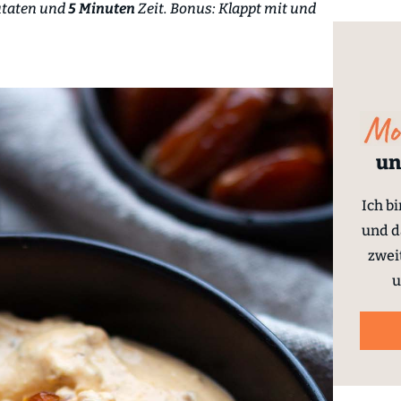
utaten und
5 Minuten
Zeit. Bonus: Klappt mit und
un
Ich b
und d
zwei
u