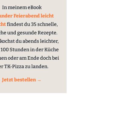
In meinem eBook
nder Feierabend leicht
cht
findest du 35 schnelle,
che und gesunde Rezepte.
kochst du abends leichter,
100 Stunden in der Küche
hen oder am Ende doch bei
er TK-Pizza zu landen.
Jetzt bestellen →