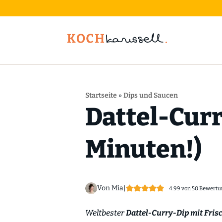
Startseite
»
Dips und Saucen
Dattel-Curr
Minuten!)
Von Mia
|
4.99
von
50
Bewertu
Weltbester
Dattel-Curry-Dip mit Fris