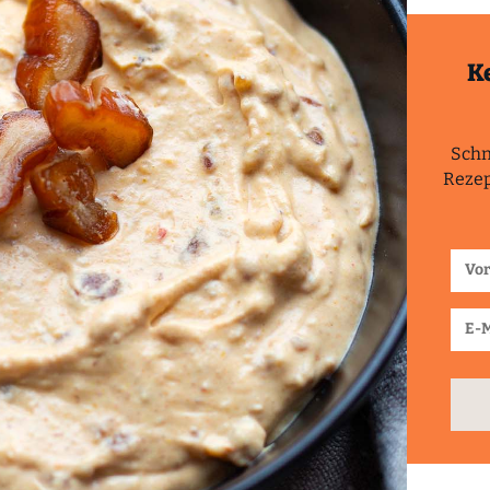
K
Schn
Rezep