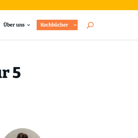
Über uns
Kochbücher
r 5