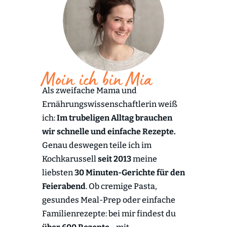
Moin ich bin Mia
Als zweifache Mama und
Ernährungswissenschaftlerin weiß
ich:
Im trubeligen Alltag brauchen
wir schnelle und einfache Rezepte.
Genau deswegen teile ich im
Kochkarussell
seit 2013
meine
liebsten
30 Minuten-Gerichte für den
Feierabend
. Ob cremige Pasta,
gesundes Meal-Prep oder einfache
Familienrezepte: bei mir findest du