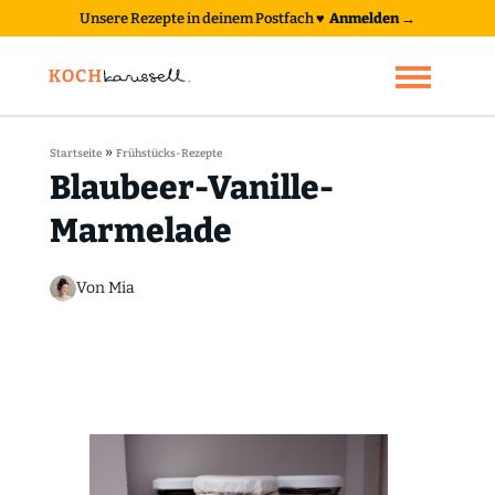
Unsere Rezepte in deinem Postfach
♥
Anmelden →
»
Startseite
Frühstücks-Rezepte
Blaubeer-Vanille-
Marmelade
Von Mia