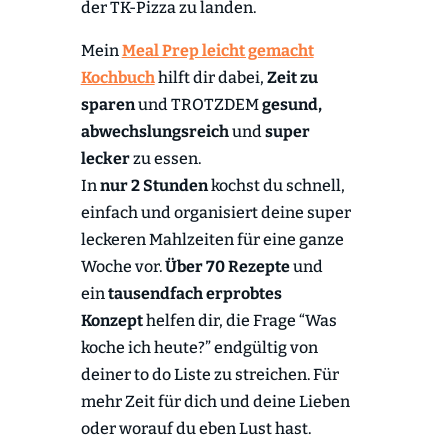
der TK-Pizza zu landen.
Mein
Meal Prep leicht gemacht
Kochbuch
hilft dir dabei,
Zeit zu
sparen
und TROTZDEM
gesund,
abwechslungsreich
und
super
lecker
zu essen.
In
nur 2 Stunden
kochst du schnell,
einfach und organisiert deine super
leckeren Mahlzeiten für eine ganze
Woche vor.
Über 70 Rezepte
und
ein
tausendfach erprobtes
Konzept
helfen dir, die Frage “Was
koche ich heute?” endgültig von
deiner to do Liste zu streichen. Für
mehr Zeit für dich und deine Lieben
oder worauf du eben Lust hast.