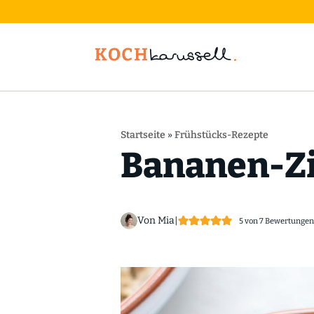
Startseite
»
Frühstücks-Rezepte
Bananen-Zi
Von Mia
|
5
von
7
Bewertungen