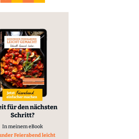
it für den nächsten
Schritt?
In meinem eBook
nder Feierabend leicht