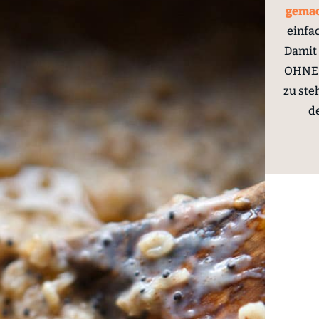
gema
einfa
Damit 
OHNE 
zu ste
d