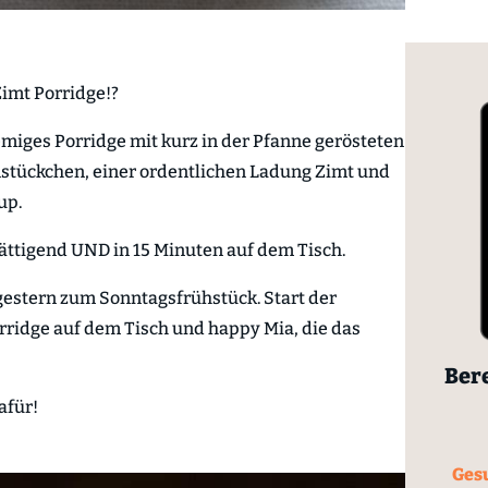
Zimt Porridge!?
emiges Porridge mit kurz in der Pfanne gerösteten
tückchen, einer ordentlichen Ladung Zimt und
up.
ttigend UND in 15 Minuten auf dem Tisch.
 gestern zum Sonntagsfrühstück. Start der
orridge auf dem Tisch und happy Mia, die das
Bere
afür!
Gesu