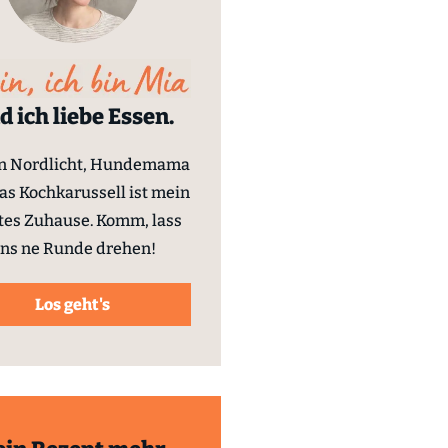
d ich liebe Essen.
in Nordlicht, Hundemama
as Kochkarussell ist mein
tes Zuhause. Komm, lass
ns ne Runde drehen!
Los geht's