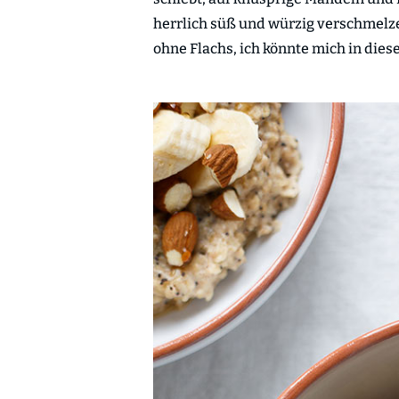
herrlich süß und würzig verschmelz
ohne Flachs, ich könnte mich in dies