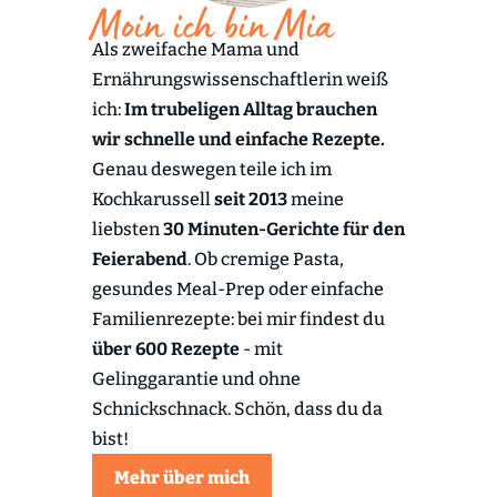
Moin ich bin Mia
Als zweifache Mama und
Ernährungswissenschaftlerin weiß
ich:
Im trubeligen Alltag brauchen
wir schnelle und einfache Rezepte.
Genau deswegen teile ich im
Kochkarussell
seit 2013
meine
liebsten
30 Minuten-Gerichte für den
Feierabend
. Ob cremige Pasta,
gesundes Meal-Prep oder einfache
Familienrezepte: bei mir findest du
über 600 Rezepte
- mit
Gelinggarantie und ohne
Schnickschnack. Schön, dass du da
bist!
Mehr über mich