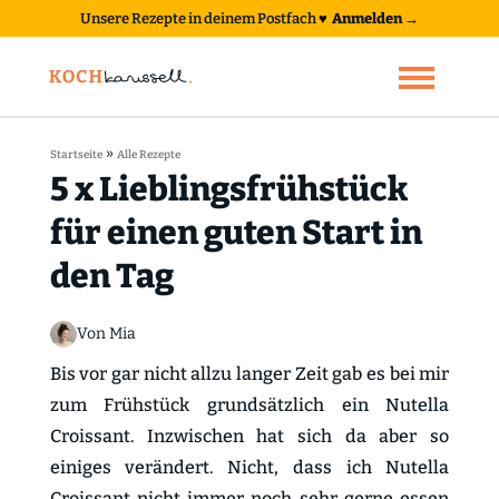
Unsere Rezepte in deinem Postfach
♥
Anmelden →
»
Startseite
Alle Rezepte
5 x Lieblingsfrühstück
für einen guten Start in
den Tag
Von Mia
Bis vor gar nicht allzu langer Zeit gab es bei mir
zum Frühstück grundsätzlich ein Nutella
Croissant. Inzwischen hat sich da aber so
einiges verändert. Nicht, dass ich Nutella
Croissant nicht immer noch sehr gerne essen