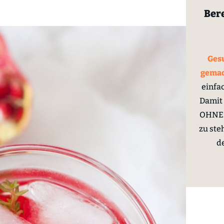
Bere
Gesu
gema
einfa
Damit 
OHNE 
zu ste
d