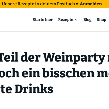
Unsere Rezepte in deinem Postfach
♥
Anmelden →
Starte hier
Rezepte
Blog
Shop
Teil der Weinparty
noch ein bisschen 
te Drinks