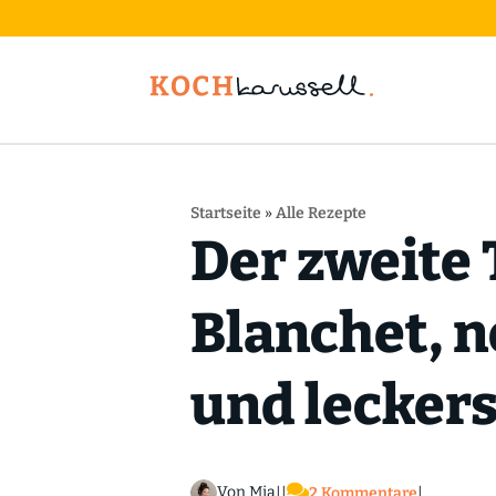
Startseite
»
Alle Rezepte
Der zweite 
Blanchet, 
und leckers

Von Mia
|
|
2 Kommentare
|