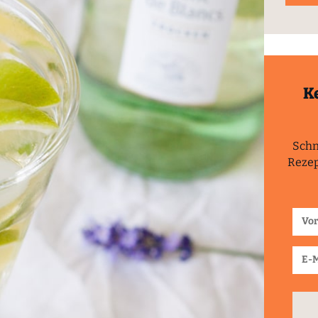
K
Schn
Rezep