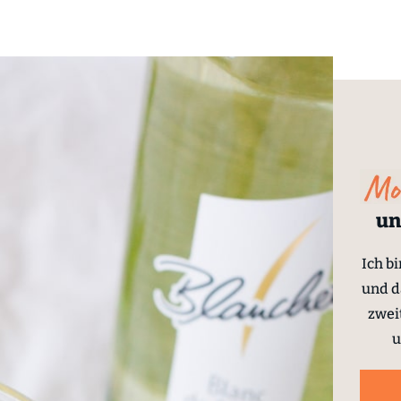
un
Ich b
und d
zwei
u