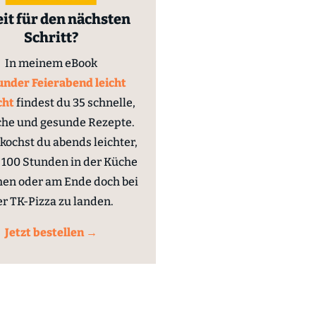
it für den nächsten
Schritt?
In meinem eBook
nder Feierabend leicht
cht
findest du 35 schnelle,
che und gesunde Rezepte.
kochst du abends leichter,
100 Stunden in der Küche
hen oder am Ende doch bei
er TK-Pizza zu landen.
Jetzt bestellen →