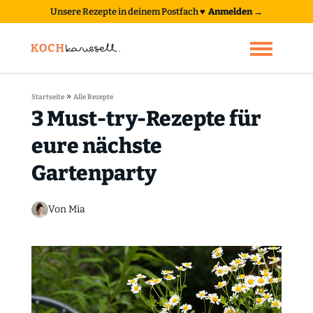
Unsere Rezepte in deinem Postfach
♥
Anmelden →
»
Startseite
Alle Rezepte
3 Must-try-Rezepte für
eure nächste
Gartenparty
Von Mia