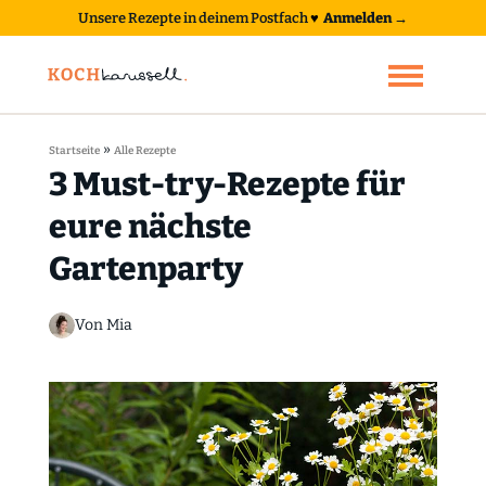
Unsere Rezepte in deinem Postfach
♥
Anmelden →
»
Startseite
Alle Rezepte
3 Must-try-Rezepte für
eure nächste
Gartenparty
Von Mia