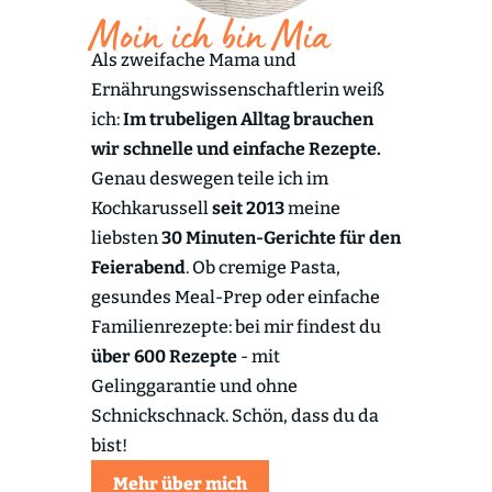
Moin ich bin Mia
Als zweifache Mama und
Ernährungswissenschaftlerin weiß
ich:
Im trubeligen Alltag brauchen
wir schnelle und einfache Rezepte.
Genau deswegen teile ich im
Kochkarussell
seit 2013
meine
liebsten
30 Minuten-Gerichte für den
Feierabend
. Ob cremige Pasta,
gesundes Meal-Prep oder einfache
Familienrezepte: bei mir findest du
über 600 Rezepte
- mit
Gelinggarantie und ohne
Schnickschnack. Schön, dass du da
bist!
Mehr über mich