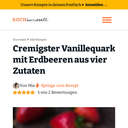
Unsere Rezepte in deinem Postfach
♥
Anmelden →
»
Startseite
Alle Rezepte
Cremigster Vanillequark
mit Erdbeeren aus vier
Zutaten
Von Mia
Springe zum Rezept
5
von
2
Bewertungen