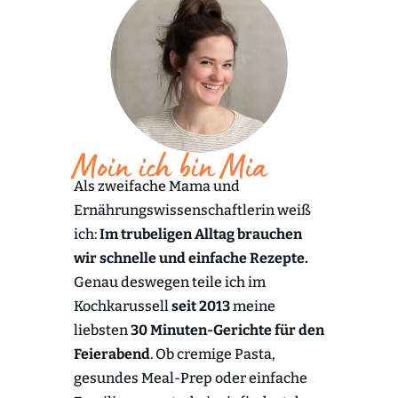
Moin ich bin Mia
Als zweifache Mama und
Ernährungswissenschaftlerin weiß
ich:
Im trubeligen Alltag brauchen
wir schnelle und einfache Rezepte.
Genau deswegen teile ich im
Kochkarussell
seit 2013
meine
liebsten
30 Minuten-Gerichte für den
Feierabend
. Ob cremige Pasta,
gesundes Meal-Prep oder einfache