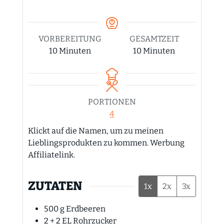
VORBEREITUNG
GESAMTZEIT
Minuten
Minuten
10
Minuten
10
Minuten
PORTIONEN
4
Klickt auf die Namen, um zu meinen
Lieblingsprodukten zu kommen. Werbung
Affiliatelink.
ZUTATEN
1x
2x
3x
500
g
Erdbeeren
2 + 2
EL
Rohrzucker