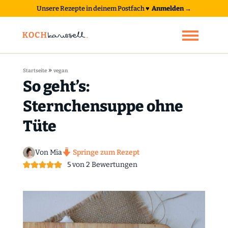
Unsere Rezepte in deinem Postfach
♥
Anmelden →
»
Startseite
vegan
So geht’s:
Sternchensuppe ohne
Tüte
Von Mia
Springe zum Rezept
5
von
2
Bewertungen