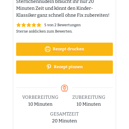
Sternchennudeln braucht ihr nur 20
Minuten Zeit und könnt den Kinder-
Klassiker ganz schnell ohne Fix zubereiten!
5
von
2
Bewertungen
Sterne anklicken zum Bewerten.
Rezept drucken
Rezept pinnen
VORBEREITUNG
ZUBEREITUNG
Minuten
Minuten
10
Minuten
10
Minuten
GESAMTZEIT
Minuten
20
Minuten