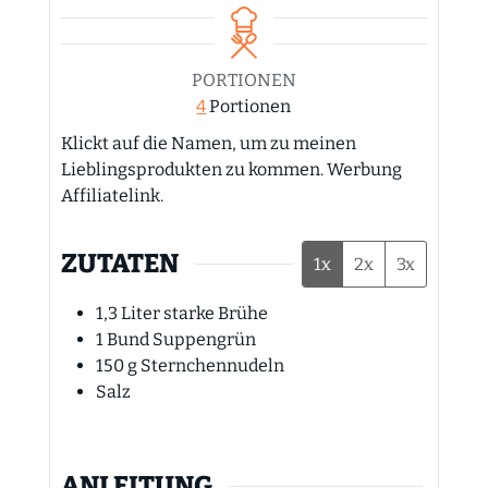
PORTIONEN
4
Portionen
Klickt auf die Namen, um zu meinen
Lieblingsprodukten zu kommen. Werbung
Affiliatelink.
ZUTATEN
1x
2x
3x
1,3
Liter
starke Brühe
1
Bund Suppengrün
150
g
Sternchennudeln
Salz
ANLEITUNG