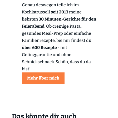
Genau deswegen teile ich im
Kochkarussell
seit 2013
meine
liebsten
30 Minuten-Gerichte für den
Feierabend
. Ob cremige Pasta,
gesundes Meal-Prep oder einfache
Familienrezepte: bei mir findest du
über 600 Rezepte
- mit
Gelinggarantie und ohne
Schnickschnack. Schön, dass du da
bist!
Mehr über mich
Das könnte dir auch