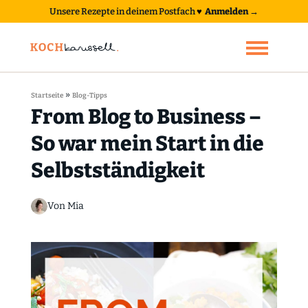
Unsere Rezepte in deinem Postfach
♥
Anmelden →
»
Startseite
Blog-Tipps
From Blog to Business –
So war mein Start in die
Selbstständigkeit
Von Mia