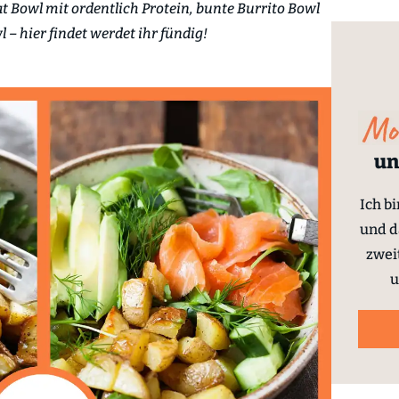
t Bowl mit ordentlich Protein, bunte Burrito Bowl
 – hier findet werdet ihr fündig!
un
Ich b
und d
zwei
u