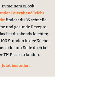
In meinem eBook
nder Feierabend leicht
cht
findest du 35 schnelle,
che und gesunde Rezepte.
kochst du abends leichter,
100 Stunden in der Küche
hen oder am Ende doch bei
er TK-Pizza zu landen.
Jetzt bestellen →