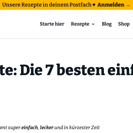
Unsere Rezepte in deinem Postfach
♥
Anmelden →
Starte hier
Rezepte
Blog
Shop
e: Die 7 besten ei
esamt super
einfach
,
lecker
und in kürzester Zeit