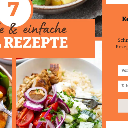
K
Schn
Rezep