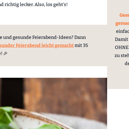
 richtig lecker. Also, los geht's!
Gesu
gema
einfa
le und gesunde Feierabend-Ideen? Dann
Damit 
sunder Feierabend leicht gemacht
mit 35
OHNE 
! 🎉
zu ste
d