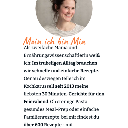
Moin ich bin Mia
Als zweifache Mama und
Ernährungswissenschaftlerin weiß
ich:
Im trubeligen Alltag brauchen
wir schnelle und einfache Rezepte.
Genau deswegen teile ich im
Kochkarussell
seit 2013
meine
liebsten
30 Minuten-Gerichte für den
Feierabend
. Ob cremige Pasta,
gesundes Meal-Prep oder einfache
Familienrezepte: bei mir findest du
über 600 Rezepte
- mit