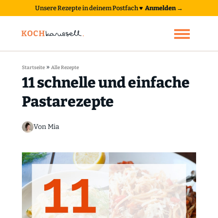
Unsere Rezepte in deinem Postfach
♥
Anmelden →
»
Startseite
Alle Rezepte
11 schnelle und einfache
Pastarezepte
Von Mia