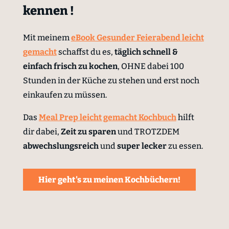
kennen !
Mit meinem
eBook Gesunder Feierabend leicht
gemacht
schaffst du es,
täglich schnell &
einfach
frisch zu kochen
, OHNE dabei 100
Stunden in der Küche zu stehen und erst noch
einkaufen zu müssen.
Das
Meal Prep leicht gemacht Kochbuch
hilft
dir dabei,
Zeit zu sparen
und TROTZDEM
abwechslungsreich
und
super lecker
zu essen.
Hier geht's zu meinen Kochbüchern!