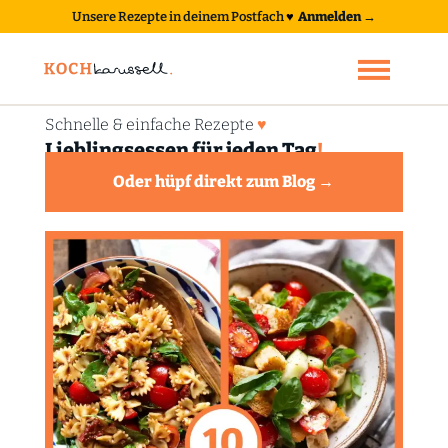
Unsere Rezepte in deinem Postfach
♥
Anmelden →
Schnelle & einfache Rezepte
♥
Lieblingsessen für jeden Tag
!
Oder hüpf direkt zum Blog →