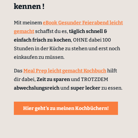
kennen !
Mit meinem
eBook Gesunder Feierabend leicht
gemacht
schaffst du es,
täglich schnell &
einfach
frisch zu kochen
, OHNE dabei 100
Stunden in der Küche zu stehen und erst noch
einkaufen zu müssen.
Das
Meal Prep leicht gemacht Kochbuch
hilft
dir dabei,
Zeit zu sparen
und TROTZDEM
abwechslungsreich
und
super lecker
zu essen.
Hier geht's zu meinen Kochbüchern!