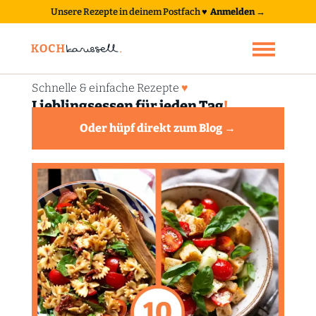
Unsere Rezepte in deinem Postfach
♥
Anmelden →
Schnelle & einfache Rezepte
♥
Lieblingsessen für jeden Tag
!
Oder hüpf direkt zum Blog →