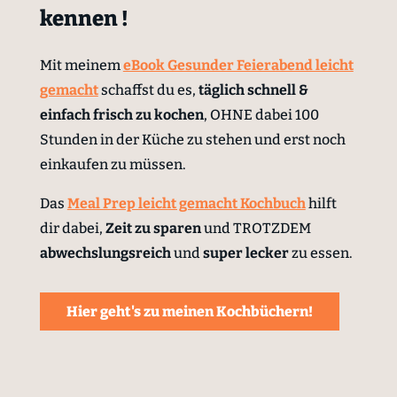
kennen !
Mit meinem
eBook Gesunder Feierabend leicht
gemacht
schaffst du es,
täglich schnell &
einfach
frisch zu kochen
, OHNE dabei 100
Stunden in der Küche zu stehen und erst noch
einkaufen zu müssen.
Das
Meal Prep leicht gemacht Kochbuch
hilft
dir dabei,
Zeit zu sparen
und TROTZDEM
abwechslungsreich
und
super lecker
zu essen.
Hier geht's zu meinen Kochbüchern!