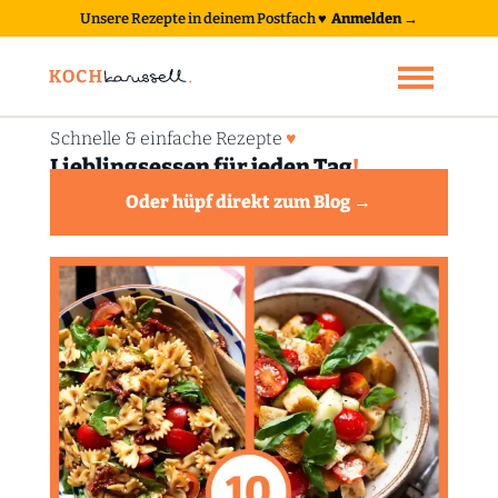
Unsere Rezepte in deinem Postfach
♥
Anmelden →
Schnelle & einfache Rezepte
♥
Lieblingsessen für jeden Tag
!
Oder hüpf direkt zum Blog →