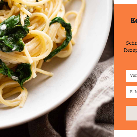
K
Schn
Rezep