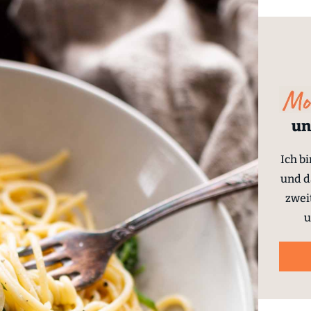
un
Ich b
und d
zwei
u