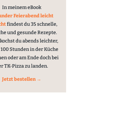
In meinem eBook
nder Feierabend leicht
cht
findest du 35 schnelle,
che und gesunde Rezepte.
kochst du abends leichter,
100 Stunden in der Küche
hen oder am Ende doch bei
er TK-Pizza zu landen.
Jetzt bestellen →