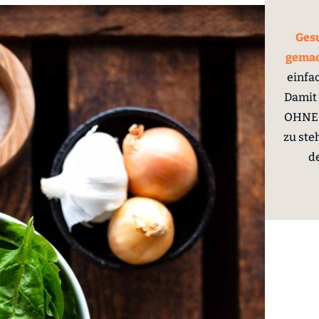
Gesu
gema
einfa
Damit 
OHNE 
zu ste
d