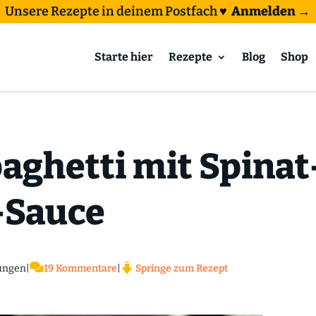
Unsere Rezepte in deinem Postfach
♥
Anmelden →
Starte hier
Rezepte
Blog
Shop
aghetti mit Spinat
-Sauce

ungen
|
19 Kommentare
|
Springe zum Rezept