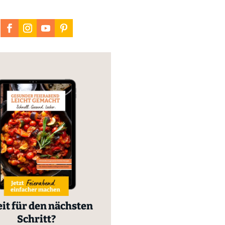
it für den nächsten
Schritt?