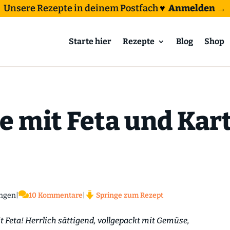
Unsere Rezepte in deinem Postfach
♥
Anmelden →
Starte hier
Rezepte
Blog
Shop
 mit Feta und Kart

ngen
|
10 Kommentare
|
Springe zum Rezept
 Feta! Herrlich sättigend, vollgepackt mit Gemüse,