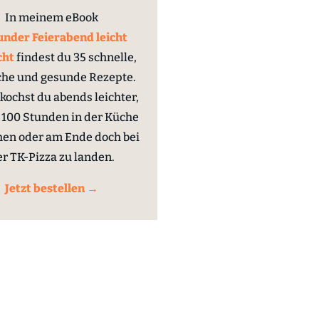
In meinem eBook
nder Feierabend leicht
cht
findest du 35 schnelle,
che und gesunde Rezepte.
kochst du abends leichter,
100 Stunden in der Küche
hen oder am Ende doch bei
er TK-Pizza zu landen.
Jetzt bestellen →