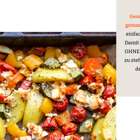
Gesu
gema
einfa
Damit 
OHNE 
zu ste
d