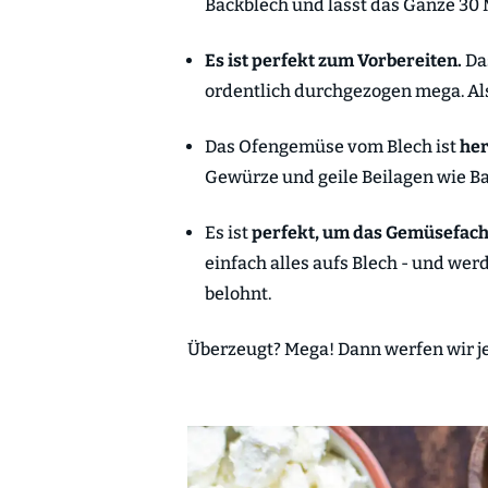
Backblech und lasst das Ganze 30 M
Es ist perfekt zum Vorbereiten.
Da
ordentlich durchgezogen mega. Also
Das Ofengemüse vom Blech ist
her
Gewürze und geile Beilagen wie Ba
Es ist
perfekt, um das Gemüsefach
einfach alles aufs Blech - und we
belohnt.
Überzeugt? Mega! Dann werfen wir jetz