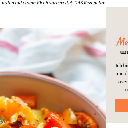
inuten auf einem Blech vorbereitet. DAS Rezept für
un
Ich b
und d
zwei
u