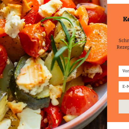
K
Schn
Rezep