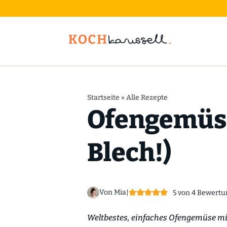
Startseite
»
Alle Rezepte
Ofengemüse
Blech!)
Von Mia
|
5
von
4
Bewertu
Weltbestes, einfaches Ofengemüse mit