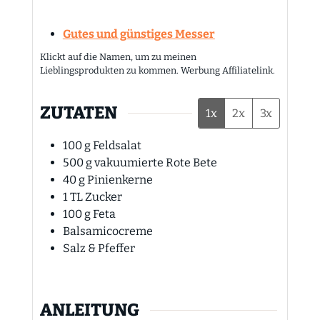
Gutes und günstiges Messer
Klickt auf die Namen, um zu meinen
Lieblingsprodukten zu kommen. Werbung Affiliatelink.
ZUTATEN
1x
2x
3x
100
g
Feldsalat
500
g
vakuumierte Rote Bete
40
g
Pinienkerne
1
TL
Zucker
100
g
Feta
Balsamicocreme
Salz & Pfeffer
ANLEITUNG