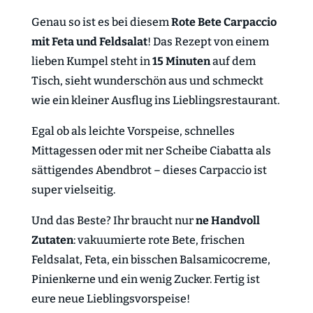
Genau so ist es bei diesem
Rote Bete Carpaccio
mit Feta und Feldsalat
! Das Rezept von einem
lieben Kumpel steht in
15 Minuten
auf dem
Tisch, sieht wunderschön aus und schmeckt
wie ein kleiner Ausflug ins Lieblingsrestaurant.
Egal ob als leichte Vorspeise, schnelles
Mittagessen oder mit ner Scheibe Ciabatta als
sättigendes Abendbrot – dieses Carpaccio ist
super vielseitig.
Und das Beste? Ihr braucht nur
ne Handvoll
Zutaten
: vakuumierte rote Bete, frischen
Feldsalat, Feta, ein bisschen Balsamicocreme,
Pinienkerne und ein wenig Zucker. Fertig ist
eure neue Lieblingsvorspeise!