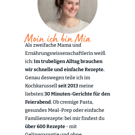
Moin ich bin Mia
Als zweifache Mama und
Ernährungswissenschaftlerin weiß
ich:
Im trubeligen Alltag brauchen
wir schnelle und einfache Rezepte.
Genau deswegen teile ich im
Kochkarussell
seit 2013
meine
liebsten
30 Minuten-Gerichte für den
Feierabend
. Ob cremige Pasta,
gesundes Meal-Prep oder einfache
Familienrezepte: bei mir findest du
über 600 Rezepte
- mit
Gelinggarantie und ohne