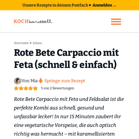
Unsere Rezepte in deinem Postfach
♥
Anmelden →
»
Startseite
Salate
Rote Bete Carpaccio mit
Feta (schnell & einfach)
Von Mia
Springe zum Rezept
5
von
2
Bewertungen
Rote Bete Carpaccio mit Feta und Feldsalat ist die
perfekte Kombi aus schnell, gesund und
unfassbar lecker! In nur 15 Minuten zaubert ihr
eine vegetarische Vorspeise, die auch optisch
richtig was hermacht – mit karamellisierten