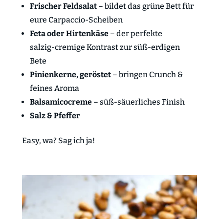
Frischer Feldsalat
– bildet das grüne Bett für
eure Carpaccio-Scheiben
Feta oder Hirtenkäse
– der perfekte
salzig‑cremige Kontrast zur süß‑erdigen
Bete
Pinienkerne, geröstet
– bringen Crunch &
feines Aroma
Balsamicocreme
– süß‑säuerliches Finish
Salz & Pfeffer
Easy, wa? Sag ich ja!