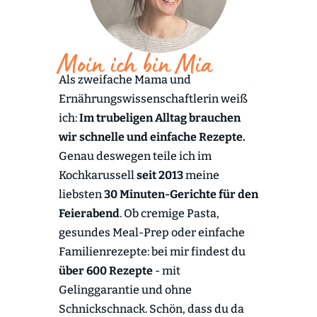
Moin ich bin Mia
Als zweifache Mama und
Ernährungswissenschaftlerin weiß
ich:
Im trubeligen Alltag brauchen
wir schnelle und einfache Rezepte.
Genau deswegen teile ich im
Kochkarussell
seit 2013
meine
liebsten
30 Minuten-Gerichte für den
Feierabend
. Ob cremige Pasta,
gesundes Meal-Prep oder einfache
Familienrezepte: bei mir findest du
über 600 Rezepte
- mit
Gelinggarantie und ohne
Schnickschnack. Schön, dass du da