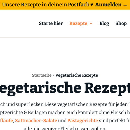
Unsere Rezepte in deinem Postfach
♥
Anmelden →
Starte hier
Rezepte
Blog
Shop
Startseite
»
Vegetarische Rezepte
egetarische Rezep
ach und super lecker: Diese vegetarischen Rezepte für jeden 
uptgerichte & Beilagen machen euch komplett ohne Fleisch he
fläufe
,
Sattmacher-Salate
und
Pastagerichte
sind perfekt f
alle, die weniger Fleisch essen wollen.