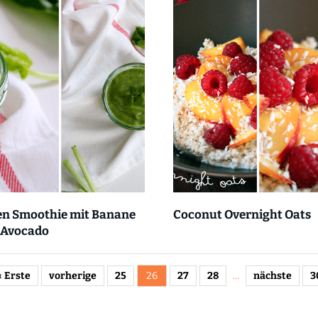
en Smoothie mit Banane
Coconut Overnight Oats
 Avocado
« Erste
vorherige
25
26
27
28
...
nächste
3