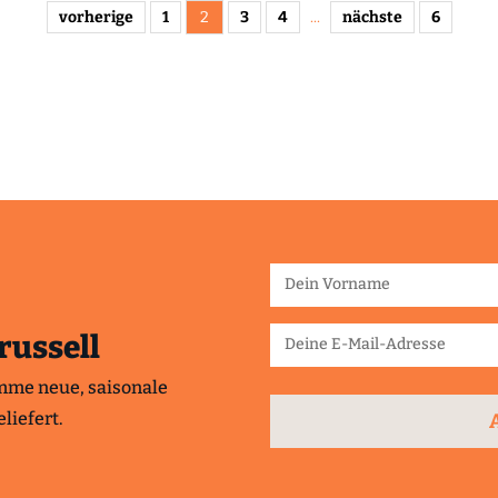
vorherige
1
2
3
4
...
nächste
6
russell
mme neue, saisonale
liefert.