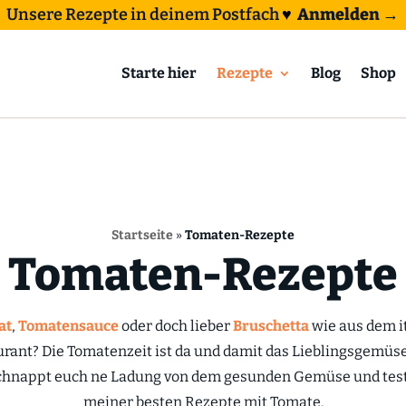
Unsere Rezepte in deinem Postfach
♥
Anmelden →
Starte hier
Rezepte
Blog
Shop
Startseite
»
Tomaten-Rezepte
Tomaten-Rezepte
at
,
Tomatensauce
oder doch lieber
Bruschetta
wie aus dem i
urant? Die Tomatenzeit ist da und damit das Lieblingsgemü
schnappt euch ne Ladung von dem gesunden Gemüse und teste
meiner besten Rezepte mit Tomate.