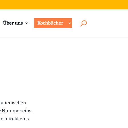
Über uns
Kochbücher
talienischen
se Nummer eins.
t direkt eins