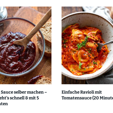
 Sauce selber machen –
Einfache Ravioli mit
eht’s schnell & mit 5
Tomatensauce (20 Minute
aten