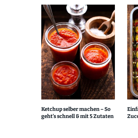
Ketchup selber machen – So
Ein
geht’s schnell & mit 5 Zutaten
Zucc