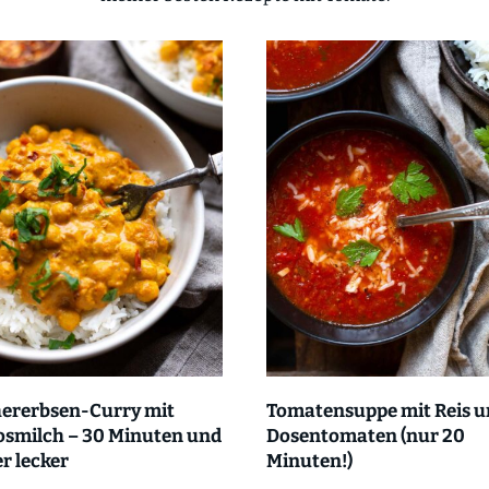
hererbsen-Curry mit
Tomatensuppe mit Reis 
osmilch – 30 Minuten und
Dosentomaten (nur 20
r lecker
Minuten!)