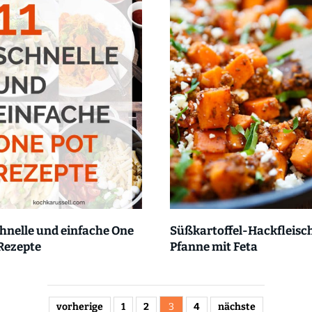
chnelle und einfache One
Süßkartoffel-Hackfleisc
Rezepte
Pfanne mit Feta
vorherige
1
2
3
4
nächste