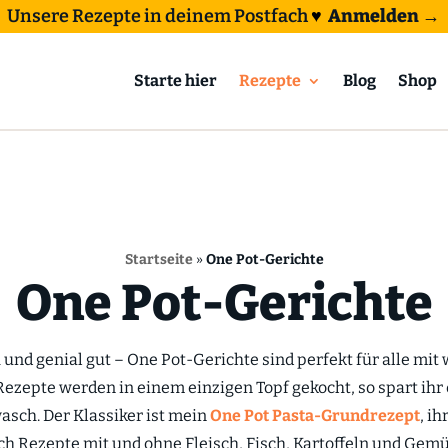
Unsere Rezepte in deinem Postfach
♥
Anmelden →
Starte hier
Rezepte
Blog
Shop
Startseite
»
One Pot-Gerichte
One Pot-Gerichte
 und genial gut – One Pot-Gerichte sind perfekt für alle mit
ezepte werden in einem einzigen Topf gekocht, so spart ihr 
sch. Der Klassiker ist mein
One Pot Pasta-Grundrezept
, ih
ch Rezepte mit und ohne Fleisch, Fisch, Kartoffeln und Gemü