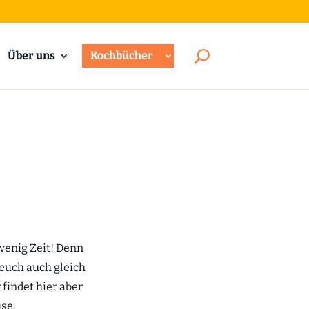
Über uns
Kochbücher
 wenig Zeit! Denn
euch auch gleich
r findet hier aber
se.