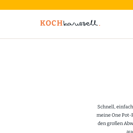
Schnell, einfach
meine One Pot-R
den großen Abwa
au