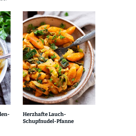
len-
Herzhafte Lauch-
Schupfnudel-Pfanne