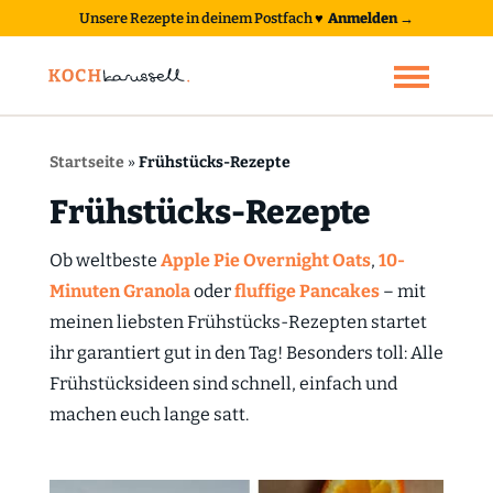
Unsere Rezepte in deinem Postfach
♥
Anmelden →
Startseite
»
Frühstücks-Rezepte
Frühstücks-Rezepte
Ob weltbeste
Apple Pie Overnight Oats
,
10-
Minuten Granola
oder
fluffige Pancakes
– mit
meinen liebsten Frühstücks-Rezepten startet
ihr garantiert gut in den Tag! Besonders toll: Alle
Frühstücksideen sind schnell, einfach und
machen euch lange satt.