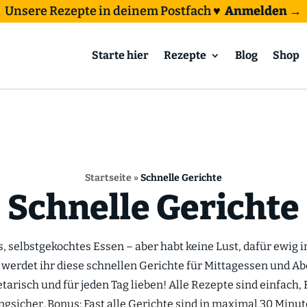
Unsere Rezepte in deinem Postfach
♥
Anmelden →
Starte hier
Rezepte
Blog
Shop
Startseite
»
Schnelle Gerichte
Schnelle Gerichte
s, selbstgekochtes Essen – aber habt keine Lust, dafür ewig 
werdet ihr diese schnellen Gerichte für Mittagessen und A
etarisch und für jeden Tag lieben! Alle Rezepte sind einfach,
ngsicher. Bonus: Fast alle Gerichte sind in maximal 30 Minute