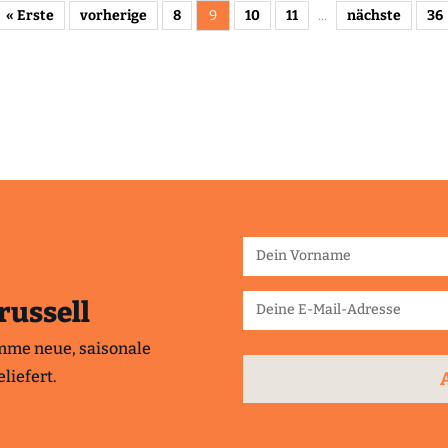
« Erste
vorherige
8
9
10
11
...
nächste
36
russell
mme neue, saisonale
liefert.