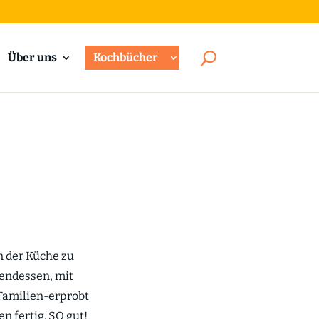
Über uns
Kochbücher
in der Küche zu
bendessen, mit
 Familien-erprobt
n fertig. SO gut!