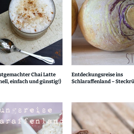
stgemachter Chai Latte
Entdeckungsreise ins
nell, einfach und günstig!)
Schlaraffenland – Steckr