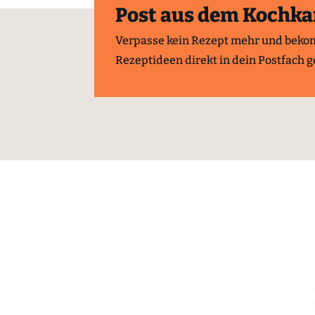
Post aus dem Kochka
Verpasse kein Rezept mehr und beko
Rezeptideen direkt in dein Postfach ge