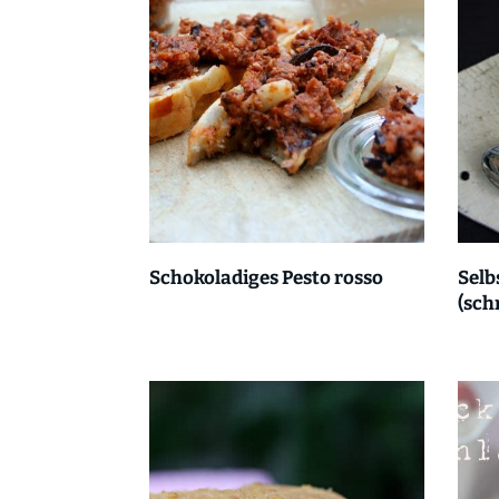
Schokoladiges Pesto rosso
Selb
(sch