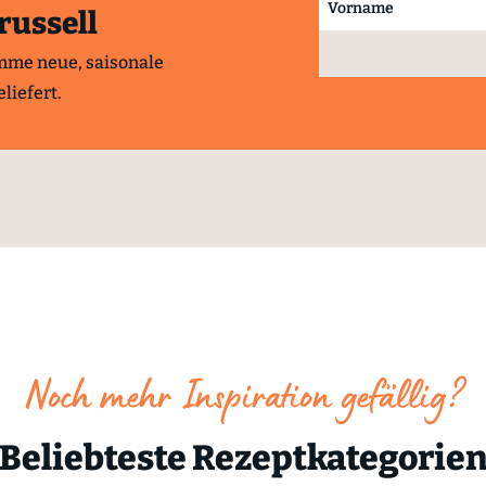
russell
mme neue, saisonale
liefert.
Noch mehr Inspiration gefällig?
Beliebteste Rezeptkategorie