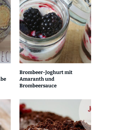
Brombeer-Joghurt mit
übe
Amaranth und
Brombeersauce