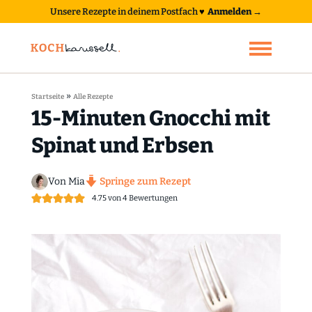
Unsere Rezepte in deinem Postfach
♥
Anmelden →
»
Startseite
Alle Rezepte
15-Minuten Gnocchi mit
Spinat und Erbsen
Von Mia
Springe zum Rezept
4.75
von
4
Bewertungen