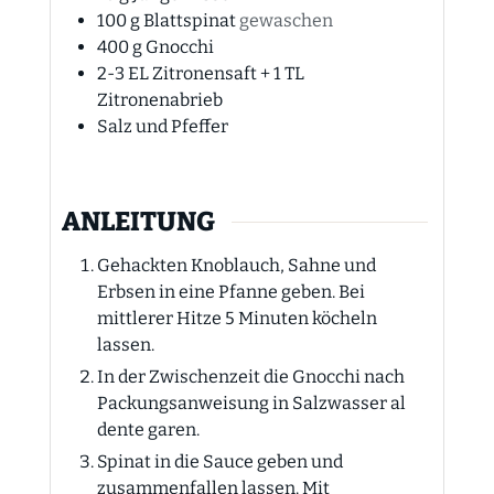
100
g
Blattspinat
gewaschen
400
g
Gnocchi
2-3
EL
Zitronensaft + 1 TL
Zitronenabrieb
Salz und Pfeffer
ANLEITUNG
Gehackten Knoblauch, Sahne und
Erbsen in eine Pfanne geben. Bei
mittlerer Hitze 5 Minuten köcheln
lassen.
In der Zwischenzeit die Gnocchi nach
Packungsanweisung in Salzwasser al
dente garen.
Spinat in die Sauce geben und
zusammenfallen lassen. Mit