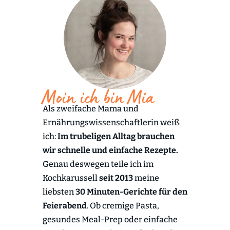
Moin ich bin Mia
Als zweifache Mama und
Ernährungswissenschaftlerin weiß
ich:
Im trubeligen Alltag brauchen
wir schnelle und einfache Rezepte.
Genau deswegen teile ich im
Kochkarussell
seit 2013
meine
liebsten
30 Minuten-Gerichte für den
Feierabend
. Ob cremige Pasta,
gesundes Meal-Prep oder einfache