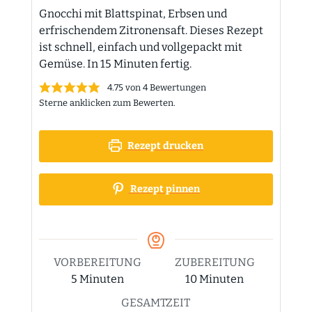
Gnocchi mit Blattspinat, Erbsen und
erfrischendem Zitronensaft. Dieses Rezept
ist schnell, einfach und vollgepackt mit
Gemüse. In 15 Minuten fertig.
4.75
von
4
Bewertungen
Sterne anklicken zum Bewerten.
Rezept drucken
Rezept pinnen
VORBEREITUNG
ZUBEREITUNG
Minuten
Minuten
5
Minuten
10
Minuten
GESAMTZEIT