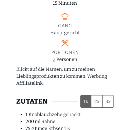
Minuten
15
Minuten
GANG
Hauptgericht
PORTIONEN
2
Personen
Klickt auf die Namen, um zu meinen
Lieblingsprodukten zu kommen. Werbung
Affiliatelink.
ZUTATEN
1x
2x
3x
1
Knoblauchzehe
gehackt
200
ml
Sahne
75
g
Junge Erbsen
TK