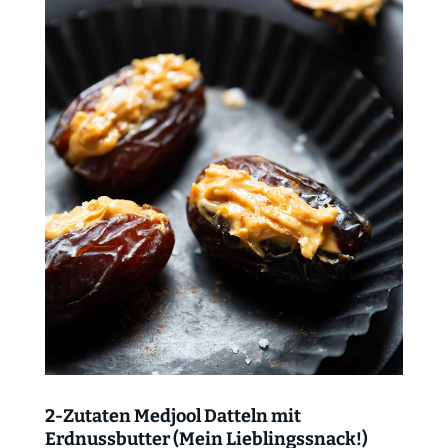
2-Zutaten Medjool Datteln mit
Erdnussbutter (Mein Lieblingssnack!)