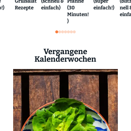
e
Grillsalat
(schnell &
(super
(blit
Pfanne
!)
Rezepte
einfach)
einfach!)
nell 
(30
einf
Minuten!
)
Vergangene
Kalenderwochen