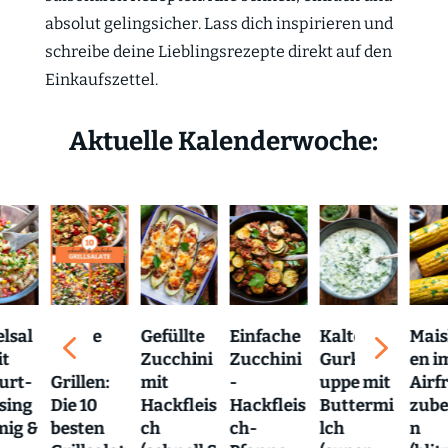
absolut gelingsicher. Lass dich inspirieren und
schreibe deine Lieblingsrezepte direkt auf den
Einkaufszettel.
Aktuelle Kalenderwoche:
4
5
lsal
Salate
Gefüllte
Kalte
Mais
Einfache
it
zum
Zucchini
Gurkens
en i
Zucchini
urt-
Grillen:
mit
uppe mit
Airf
-
sing
Die 10
Hackfleis
Buttermi
zube
Hackfleis
mig &
besten
ch
lch
n
ch-