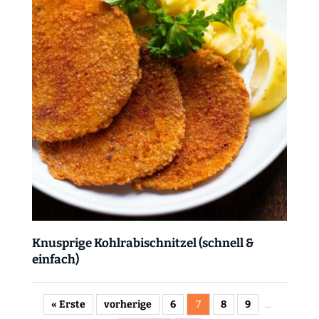
Knusprige Kohlrabischnitzel (schnell &
einfach)
« Erste
vorherige
6
7
8
9
...