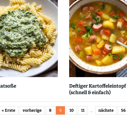
natsoße
Deftiger Kartoffeleintopf
(schnell & einfach)
« Erste
vorherige
8
9
10
11
...
nächste
56