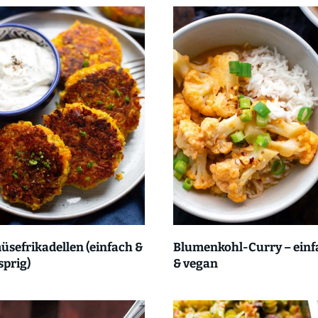
sefrikadellen (einfach &
Blumenkohl-Curry – einf
prig)
& vegan