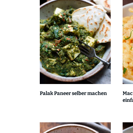
Palak Paneer selber machen
Mac 
einf