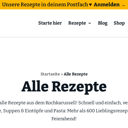
Unsere Rezepte in deinem Postfach
♥
Anmelden →
Starte hier
Rezepte
Blog
Shop
Startseite
»
Alle Rezepte
Alle Rezepte
 alle Rezepte aus dem Kochkarussell! Schnell und einfach, v
e, Suppen & Eintöpfe und Pasta: Mehr als 600 Lieblingsrezep
Feierabend!