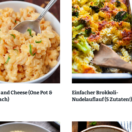
and Cheese (One Pot &
Einfacher Brokkoli-
ach)
Nudelauflauf (5 Zutaten!)