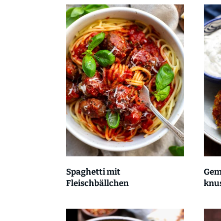
Spaghetti mit
Gemü
Fleischbällchen
knus