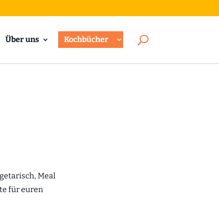
Über uns
Kochbücher
egetarisch, Meal
te für euren