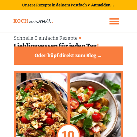
Unsere Rezepte in deinem Postfach
♥
Anmelden →
Schnelle & einfache Rezepte
♥
Lieblingsessen für jeden Tag
!
Oder hüpf direkt zum Blog →