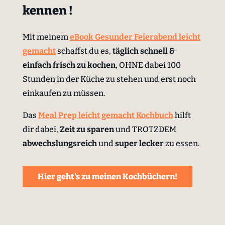
kennen !
Mit meinem
eBook Gesunder Feierabend leicht
gemacht
schaffst du es,
täglich schnell &
einfach
frisch zu kochen
, OHNE dabei 100
Stunden in der Küche zu stehen und erst noch
einkaufen zu müssen.
Das
Meal Prep leicht gemacht Kochbuch
hilft
dir dabei,
Zeit zu sparen
und TROTZDEM
abwechslungsreich
und
super lecker
zu essen.
Hier geht's zu meinen Kochbüchern!