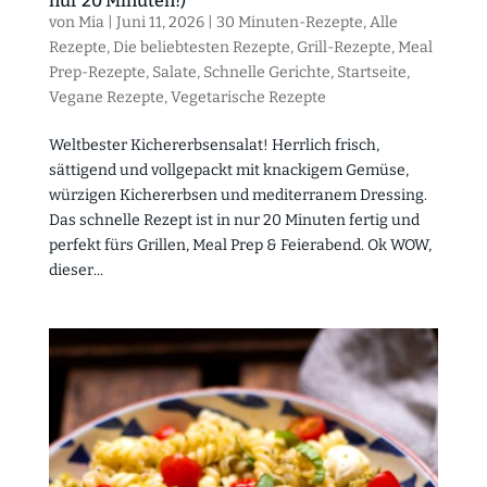
nur 20 Minuten!)
von
Mia
|
Juni 11, 2026
|
30 Minuten-Rezepte
,
Alle
Rezepte
,
Die beliebtesten Rezepte
,
Grill-Rezepte
,
Meal
Prep-Rezepte
,
Salate
,
Schnelle Gerichte
,
Startseite
,
Vegane Rezepte
,
Vegetarische Rezepte
Weltbester Kichererbsensalat! Herrlich frisch,
sättigend und vollgepackt mit knackigem Gemüse,
würzigen Kichererbsen und mediterranem Dressing.
Das schnelle Rezept ist in nur 20 Minuten fertig und
perfekt fürs Grillen, Meal Prep & Feierabend. Ok WOW,
dieser...