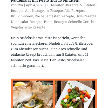
Nudelsalat mit Pesto (nur 15 Minuten!)
von
Mia
|
Apr. 4, 2026
|
15 Minuten-Rezepte
,
5 Zutaten-
Rezepte
,
Alle Instagram-Rezepte
,
Alle Rezepte
,
Brunch-Ideen
,
Die beliebtesten Rezepte
,
Grill-Rezepte
,
Nudelsalat-Rezepte
,
Pasta-Rezepte
,
Schnelle Gerichte
,
Vegetarische Rezepte
Mein Nudelsalat mit Pesto ist perfekt, wenn ihr
spontan einen leckeren Nudelsalat für’s Grillen oder
zum Abendessen sucht. Für dieses schnelle und
einfache Rezept braucht ihr nur 5 Zutaten und 15
Minuten Zeit. Das Beste: Der Pesto-Nudelsalat
schmeckt garantiert...