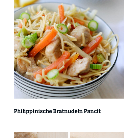
Philippinische Bratnudeln Pancit