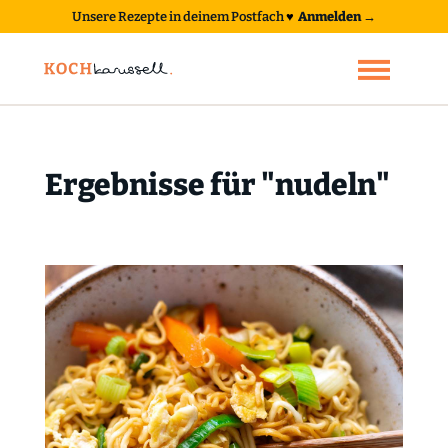
Unsere Rezepte in deinem Postfach
♥
Anmelden →
Ergebnisse für "nudeln"