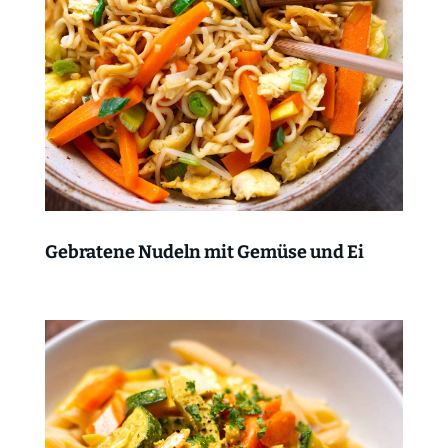
Gebratene Nudeln mit Gemüse und Ei