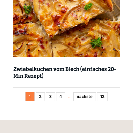
Zwiebelkuchen vom Blech (einfaches 20-
Min Rezept)
1
2
3
4
...
nächste
12