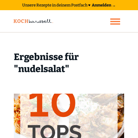
Unsere Rezepte in deinem Postfach
♥
Anmelden →
Ergebnisse für
"nudelsalat"