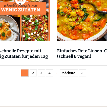
schnelle Rezepte mit
Einfaches Rote Linsen-C
g Zutaten für jeden Tag
(schnell & vegan)
1
2
3
4
...
nächste
8