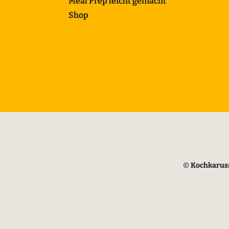
Meal Prep leicht gemacht
Shop
©
Kochkaruss