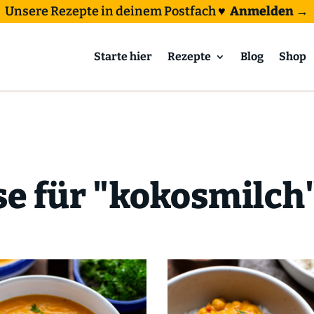
Unsere Rezepte in deinem Postfach
♥
Anmelden →
Starte hier
Rezepte
Blog
Shop
se für "kokosmilch