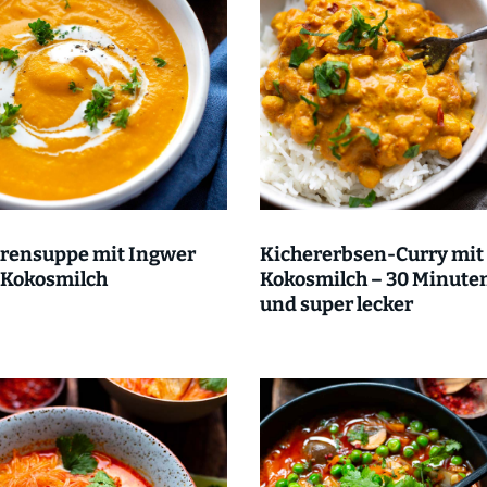
rensuppe mit Ingwer
Kichererbsen-Curry mit
 Kokosmilch
Kokosmilch – 30 Minute
und super lecker