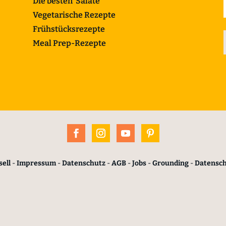
Die besten Salate
Vegetarische Rezepte
Frühstücksrezepte
Meal Prep-Rezepte
ell
-
Impressum
-
Datenschutz
-
AGB
-
Jobs
-
Grounding
-
Datensc